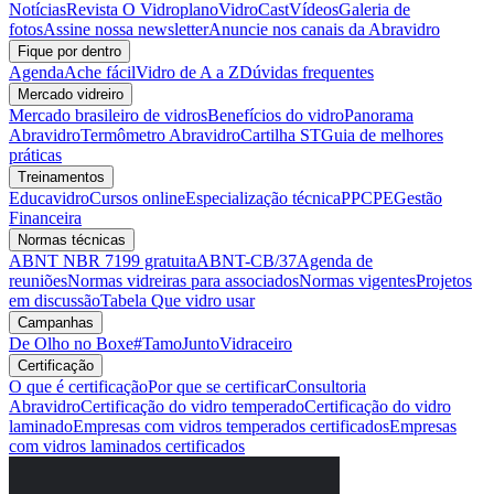
Notícias
Revista O Vidroplano
VidroCast
Vídeos
Galeria de
fotos
Assine nossa newsletter
Anuncie nos canais da Abravidro
Fique por dentro
Agenda
Ache fácil
Vidro de A a Z
Dúvidas frequentes
Mercado vidreiro
Mercado brasileiro de vidros
Benefícios do vidro
Panorama
Abravidro
Termômetro Abravidro
Cartilha ST
Guia de melhores
práticas
Treinamentos
Educavidro
Cursos online
Especialização técnica
PPCPE
Gestão
Financeira
Normas técnicas
ABNT NBR 7199 gratuita
ABNT-CB/37
Agenda de
reuniões
Normas vidreiras para associados
Normas vigentes
Projetos
em discussão
Tabela Que vidro usar
Campanhas
De Olho no Boxe
#TamoJuntoVidraceiro
Certificação
O que é certificação
Por que se certificar
Consultoria
Abravidro
Certificação do vidro temperado
Certificação do vidro
laminado
Empresas com vidros temperados certificados
Empresas
com vidros laminados certificados