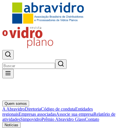
Quem somos
A Abravidro
Diretoria
Código de conduta
Entidades
regionais
Empresas associadas
Associe sua empresa
Relatório de
atividades
Simpovidro
Prêmio Abravidro Glass
Contato
Notícias