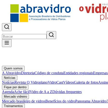
Quem somos
A Abravidro
Diretoria
Código de conduta
Entidades regionais
Empresas
Notícias
Notícias
Revista O Vidroplano
VidroCast
Vídeos
Galeria de fotos
Assine
Fique por dentro
Agenda
Ache fácil
Vidro de A a Z
Dúvidas frequentes
Mercado vidreiro
Mercado brasileiro de vidros
Benefícios do vidro
Panorama Abravidro
Treinamentos