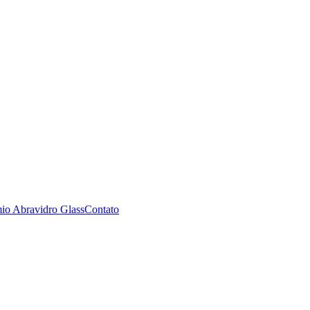
io Abravidro Glass
Contato