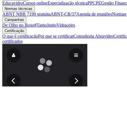
Educavidro
Cursos online
Especialização técnica
PPCPE
Gestão Financ
Normas técnicas
ABNT NBR 7199 gratuita
ABNT-CB/37
Agenda de reuniões
Normas v
Campanhas
De Olho no Boxe
#TamoJuntoVidraceiro
Certificação
O que é certificação
Por que se certificar
Consultoria Abravidro
Certifi
certificados