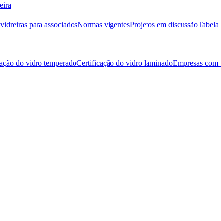
eira
idreiras para associados
Normas vigentes
Projetos em discussão
Tabela 
cação do vidro temperado
Certificação do vidro laminado
Empresas com v