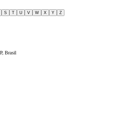
S
T
U
V
W
X
Y
Z
, Brasil