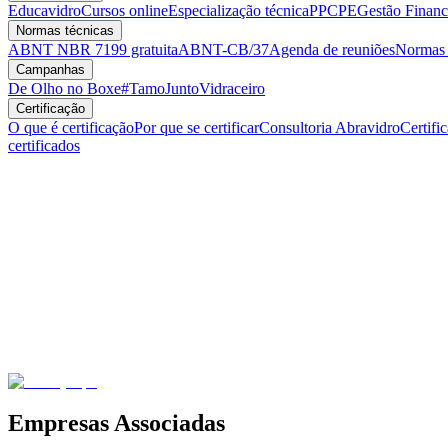
Educavidro
Cursos online
Especialização técnica
PPCPE
Gestão Financ
Normas técnicas
ABNT NBR 7199 gratuita
ABNT-CB/37
Agenda de reuniões
Normas v
Campanhas
De Olho no Boxe
#TamoJuntoVidraceiro
Certificação
O que é certificação
Por que se certificar
Consultoria Abravidro
Certifi
certificados
Empresas Associadas