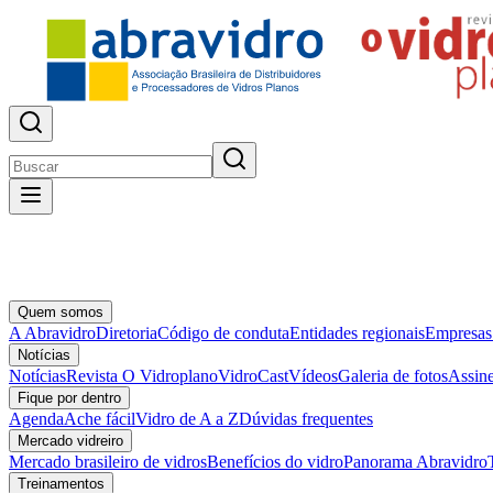
Quem somos
A Abravidro
Diretoria
Código de conduta
Entidades regionais
Empresas
Notícias
Notícias
Revista O Vidroplano
VidroCast
Vídeos
Galeria de fotos
Assine
Fique por dentro
Agenda
Ache fácil
Vidro de A a Z
Dúvidas frequentes
Mercado vidreiro
Mercado brasileiro de vidros
Benefícios do vidro
Panorama Abravidro
Treinamentos