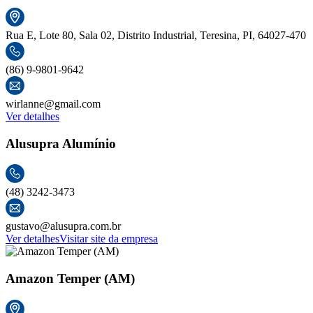
Rua E, Lote 80, Sala 02, Distrito Industrial, Teresina, PI, 64027-470
(86) 9-9801-9642
wirlanne@gmail.com
Ver detalhes
Alusupra Alumínio
(48) 3242-3473
gustavo@alusupra.com.br
Ver detalhes
Visitar site da empresa
Amazon Temper (AM)