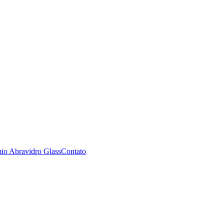
io Abravidro Glass
Contato