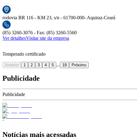
rodovia BR 116 - KM 23, s/n - 61700-000- Aquiraz-Ceará
(85) 3260-3076 - Fax: (85) 3260-5560
Ver detalhes
Visitar site da empresa
Temperado certificado
...
Anterior
1
2
3
4
5
19
Próximo
Publicidade
Publicidade
´
Notícias mais acessadas