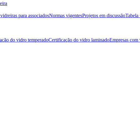
eira
idreiras para associados
Normas vigentes
Projetos em discussão
Tabela 
cação do vidro temperado
Certificação do vidro laminado
Empresas com v