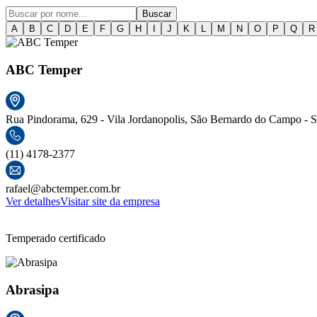
Buscar
A
B
C
D
E
F
G
H
I
J
K
L
M
N
O
P
Q
R
ABC Temper
Rua Pindorama, 629 - Vila Jordanopolis, São Bernardo do Campo - SP
(11) 4178-2377
rafael@abctemper.com.br
Ver detalhes
Visitar site da empresa
Temperado certificado
Abrasipa