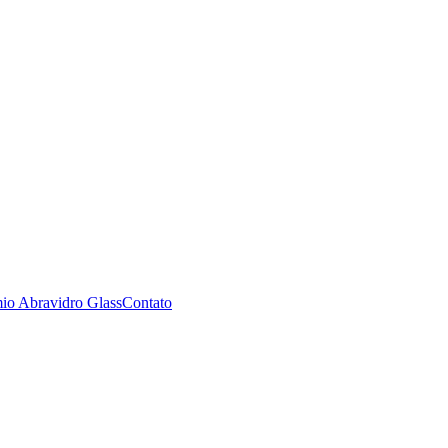
io Abravidro Glass
Contato