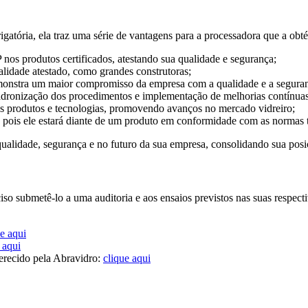
gatória, ela traz uma série de vantagens para a processadora que a obté
nos produtos certificados, atestando sua qualidade e segurança;
lidade atestado, como grandes construtoras;
demonstra um maior compromisso da empresa com a qualidade e a seguran
padronização dos procedimentos e implementação de melhorias contínuas
s produtos e tecnologias, promovendo avanços no mercado vidreiro;
, pois ele estará diante de um produto em conformidade com as normas t
ualidade, segurança e no futuro da sua empresa, consolidando sua pos
preciso submetê-lo a uma auditoria e aos ensaios previstos nas suas
ue aqui
 aqui
ferecido pela Abravidro:
clique aqui