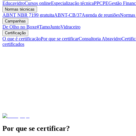
Educavidro
Cursos online
Especialização técnica
PPCPE
Gestão Financ
Normas técnicas
ABNT NBR 7199 gratuita
ABNT-CB/37
Agenda de reuniões
Normas v
Campanhas
De Olho no Boxe
#TamoJuntoVidraceiro
Certificação
O que é certificação
Por que se certificar
Consultoria Abravidro
Certifi
certificados
Por que se certificar?