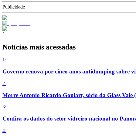
Publicidade
´
Notícias mais acessadas
1
º
Governo renova por cinco anos antidumping sobre vid
2
º
Morre Antonio Ricardo Goulart, sócio da Glass Vale 
3
º
Confira os dados do setor vidreiro nacional no Pan
4
º