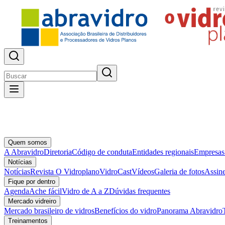
Quem somos
A Abravidro
Diretoria
Código de conduta
Entidades regionais
Empresas
Notícias
Notícias
Revista O Vidroplano
VidroCast
Vídeos
Galeria de fotos
Assine
Fique por dentro
Agenda
Ache fácil
Vidro de A a Z
Dúvidas frequentes
Mercado vidreiro
Mercado brasileiro de vidros
Benefícios do vidro
Panorama Abravidro
Treinamentos