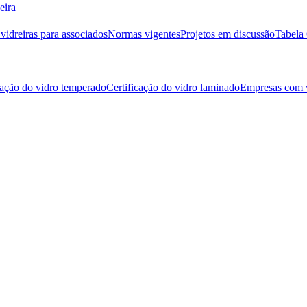
eira
idreiras para associados
Normas vigentes
Projetos em discussão
Tabela 
cação do vidro temperado
Certificação do vidro laminado
Empresas com v