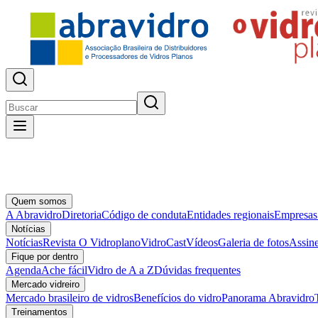
Quem somos
A Abravidro
Diretoria
Código de conduta
Entidades regionais
Empresas
Notícias
Notícias
Revista O Vidroplano
VidroCast
Vídeos
Galeria de fotos
Assine
Fique por dentro
Agenda
Ache fácil
Vidro de A a Z
Dúvidas frequentes
Mercado vidreiro
Mercado brasileiro de vidros
Benefícios do vidro
Panorama Abravidro
Treinamentos