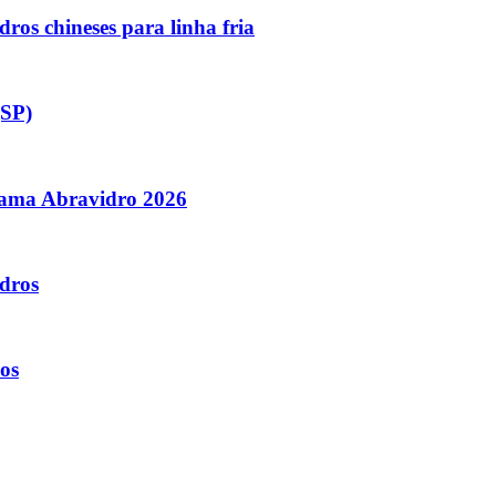
ros chineses para linha fria
(SP)
orama Abravidro 2026
dros
os