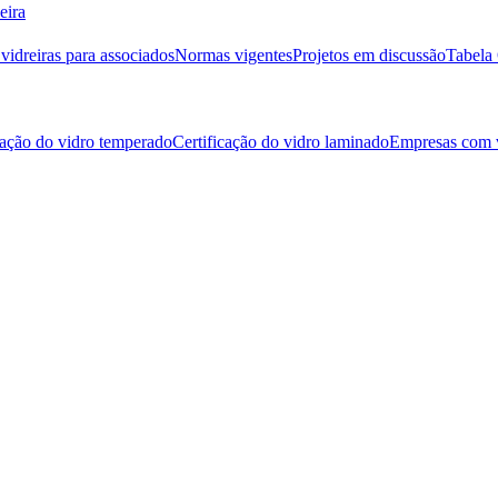
eira
idreiras para associados
Normas vigentes
Projetos em discussão
Tabela 
cação do vidro temperado
Certificação do vidro laminado
Empresas com v