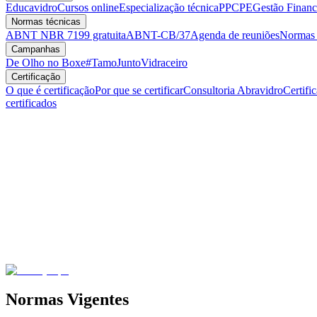
Educavidro
Cursos online
Especialização técnica
PPCPE
Gestão Financ
Normas técnicas
ABNT NBR 7199 gratuita
ABNT-CB/37
Agenda de reuniões
Normas v
Campanhas
De Olho no Boxe
#TamoJuntoVidraceiro
Certificação
O que é certificação
Por que se certificar
Consultoria Abravidro
Certifi
certificados
Normas Vigentes