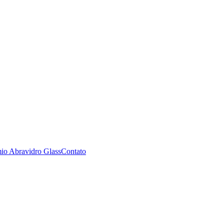
io Abravidro Glass
Contato