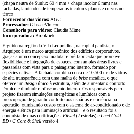
(chapa neutra de Sunlux 60 4 mm + chapa incolor 6 mm) nas
fachadas; laminados de temperados incolores planos e curvos no
térreo
Fornecedor dos vidros:
AGC
Processador:
GlassecViracon
Consultoria para vidros:
Claudia Mitne
Incorporadora:
Brookfield
Erguido na região da Vila Leopoldina, na capital paulista, o
Arquipeo é um marco arquitetônico dos edifícios corporativos,
graças a uma concepção modular e pré-fabricada que promove
flexibilidade e integração de espaços, com amplas áreas livres e
passarelas com vista para o paisagismo interno, formado por
espécies nativas. A fachada combina cerca de 10.500 m² de vidros
de alta transparência com uma malha de
brise
metálica, o que
oferece um
design
único à estrutura, além de aumentar o conforto
térmico e diminuir o ofuscamento interno. Os responsáveis pelo
projeto fizeram simulações energéticas e lumínicas com a
preocupação de garantir conforto aos usuários e eficiência na
operação, otimizando custos com o sistema de ar-condicionado e de
energia elétrica para iluminação artificial – e o resultado foi a
conquista de duas certificações:
Fitwel
(2 estrelas) e
Leed Gold
BD+C Core & Shell
versão 4.