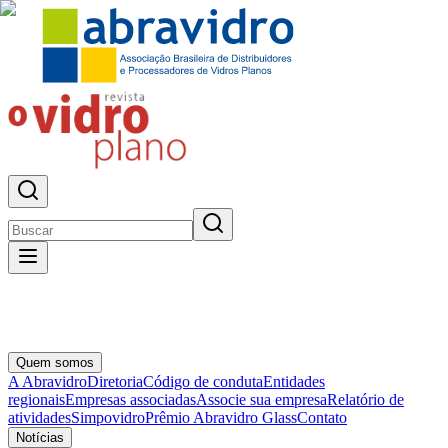
Quem somos
A Abravidro
Diretoria
Código de conduta
Entidades
regionais
Empresas associadas
Associe sua empresa
Relatório de
atividades
Simpovidro
Prêmio Abravidro Glass
Contato
Notícias