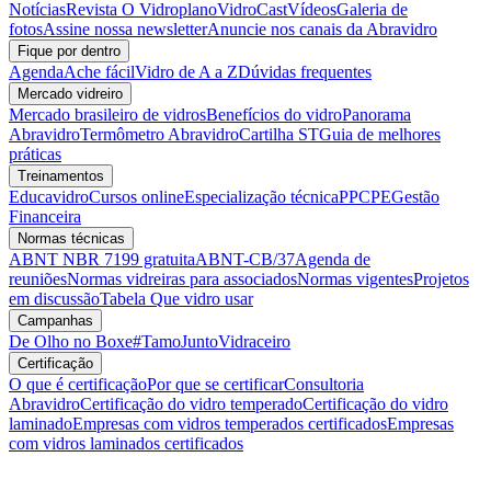
Notícias
Revista O Vidroplano
VidroCast
Vídeos
Galeria de
fotos
Assine nossa newsletter
Anuncie nos canais da Abravidro
Fique por dentro
Agenda
Ache fácil
Vidro de A a Z
Dúvidas frequentes
Mercado vidreiro
Mercado brasileiro de vidros
Benefícios do vidro
Panorama
Abravidro
Termômetro Abravidro
Cartilha ST
Guia de melhores
práticas
Treinamentos
Educavidro
Cursos online
Especialização técnica
PPCPE
Gestão
Financeira
Normas técnicas
ABNT NBR 7199 gratuita
ABNT-CB/37
Agenda de
reuniões
Normas vidreiras para associados
Normas vigentes
Projetos
em discussão
Tabela Que vidro usar
Campanhas
De Olho no Boxe
#TamoJuntoVidraceiro
Certificação
O que é certificação
Por que se certificar
Consultoria
Abravidro
Certificação do vidro temperado
Certificação do vidro
laminado
Empresas com vidros temperados certificados
Empresas
com vidros laminados certificados