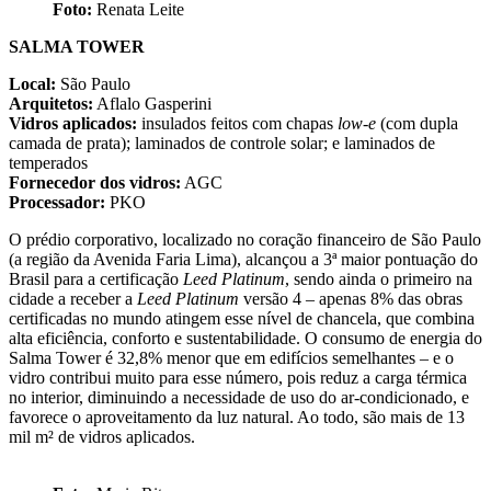
Foto:
Renata Leite
SALMA TOWER
Local:
São Paulo
Arquitetos:
Aflalo Gasperini
Vidros aplicados:
insulados feitos com chapas
low-e
(com dupla
camada de prata); laminados de controle solar; e laminados de
temperados
Fornecedor dos vidros:
AGC
Processador:
PKO
O prédio corporativo, localizado no coração financeiro de São Paulo
(a região da Avenida Faria Lima), alcançou a 3ª maior pontuação do
Brasil para a certificação
Leed Platinum
, sendo ainda o primeiro na
cidade a receber a
Leed Platinum
versão 4 – apenas 8% das obras
certificadas no mundo atingem esse nível de chancela, que combina
alta eficiência, conforto e sustentabilidade. O consumo de energia do
Salma Tower é 32,8% menor que em edifícios semelhantes – e o
vidro contribui muito para esse número, pois reduz a carga térmica
no interior, diminuindo a necessidade de uso do ar-condicionado, e
favorece o aproveitamento da luz natural. Ao todo, são mais de 13
mil m² de vidros aplicados.