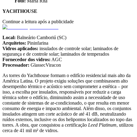
Foto:
Maria Rita
YACHTHOUSE
Continue a leitura após a publicidade
Local:
Balneário Camboriú (SC)
Arquitetos:
Pininfarina
Vidros aplicados:
insulados de controle solar; laminados de
segurança e de controle solar; laminados de temperados
Fornecedor dos vidros:
AGC
Processador:
GlassecViracon
As torres do Yachthouse formam o edifício residencial mais alto da
América Latina. O projeto exigiu soluções que combinassem alto
desempenho térmico e acústico sem comprometer a estética – por
isso, a escolha por insulados, responsáveis por reduzir a carga
térmica sobre o edifício, diminuindo assim a necessidade de uso
constante de sistemas de ar-condicionado, o que resulta em menor
consumo de energia e impacto ambiental. Além disso, os conjuntos
insulados atingem um corte acústico de até 41 dB, neutralizando
ruídos externos, inclusive os dos helipontos localizados no topo das
torres. A obra, que conquistou a certificação
Leed Platinum
, utilizou
cerca de 41 mil m² de vidros.