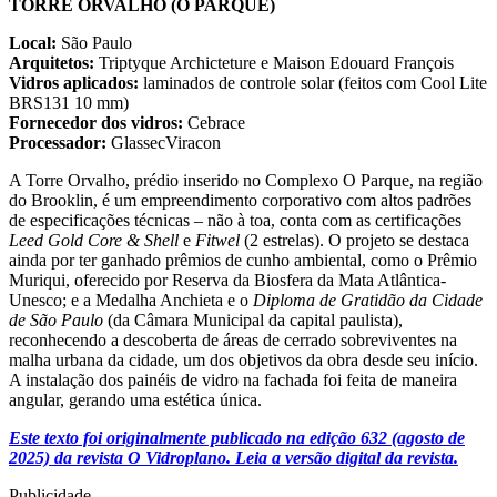
TORRE ORVALHO (O PARQUE)
Local:
São Paulo
Arquitetos:
Triptyque Archicteture e Maison Edouard François
Vidros aplicados:
laminados de controle solar (feitos com Cool Lite
BRS131 10 mm)
Fornecedor dos vidros:
Cebrace
Processador:
GlassecViracon
A Torre Orvalho, prédio inserido no Complexo O Parque, na região
do Brooklin, é um empreendimento corporativo com altos padrões
de especificações técnicas – não à toa, conta com as certificações
Leed Gold Core & Shell
e
Fitwel
(2 estrelas). O projeto se destaca
ainda por ter ganhado prêmios de cunho ambiental, como o Prêmio
Muriqui, oferecido por Reserva da Biosfera da Mata Atlântica-
Unesco; e a Medalha Anchieta e o
Diploma de Gratidão da Cidade
de São Paulo
(da Câmara Municipal da capital paulista),
reconhecendo a descoberta de áreas de cerrado sobreviventes na
malha urbana da cidade, um dos objetivos da obra desde seu início.
A instalação dos painéis de vidro na fachada foi feita de maneira
angular, gerando uma estética única.
Este texto foi originalmente publicado na edição 632 (agosto de
2025) da revista O Vidroplano. Leia a versão digital da revista.
Publicidade