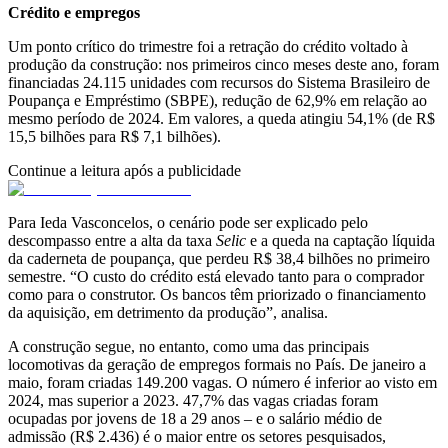
Crédito e empregos
Um ponto crítico do trimestre foi a retração do crédito voltado à
produção da construção: nos primeiros cinco meses deste ano, foram
financiadas 24.115 unidades com recursos do Sistema Brasileiro de
Poupança e Empréstimo (SBPE), redução de 62,9% em relação ao
mesmo período de 2024. Em valores, a queda atingiu 54,1% (de R$
15,5 bilhões para R$ 7,1 bilhões).
Continue a leitura após a publicidade
Para Ieda Vasconcelos, o cenário pode ser explicado pelo
descompasso entre a alta da taxa
Selic
e a queda na captação líquida
da caderneta de poupança, que perdeu R$ 38,4 bilhões no primeiro
semestre. “O custo do crédito está elevado tanto para o comprador
como para o construtor. Os bancos têm priorizado o financiamento
da aquisição, em detrimento da produção”, analisa.
A construção segue, no entanto, como uma das principais
locomotivas da geração de empregos formais no País. De janeiro a
maio, foram criadas 149.200 vagas. O número é inferior ao visto em
2024, mas superior a 2023. 47,7% das vagas criadas foram
ocupadas por jovens de 18 a 29 anos – e o salário médio de
admissão (R$ 2.436) é o maior entre os setores pesquisados,