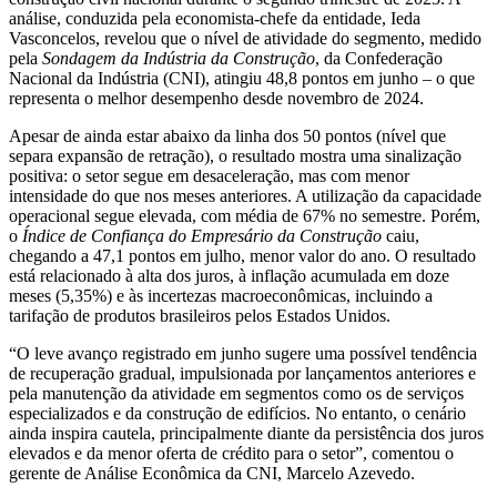
análise, conduzida pela economista-chefe da entidade, Ieda
Vasconcelos, revelou que o nível de atividade do segmento, medido
pela
Sondagem da Indústria da Construção
, da Confederação
Nacional da Indústria (CNI), atingiu 48,8 pontos em junho – o que
representa o melhor desempenho desde novembro de 2024.
Apesar de ainda estar abaixo da linha dos 50 pontos (nível que
separa expansão de retração), o resultado mostra uma sinalização
positiva: o setor segue em desaceleração, mas com menor
intensidade do que nos meses anteriores. A utilização da capacidade
operacional segue elevada, com média de 67% no semestre. Porém,
o
Índice de Confiança do Empresário da Construção
caiu,
chegando a 47,1 pontos em julho, menor valor do ano. O resultado
está relacionado à alta dos juros, à inflação acumulada em doze
meses (5,35%) e às incertezas macroeconômicas, incluindo a
tarifação de produtos brasileiros pelos Estados Unidos.
“O leve avanço registrado em junho sugere uma possível tendência
de recuperação gradual, impulsionada por lançamentos anteriores e
pela manutenção da atividade em segmentos como os de serviços
especializados e da construção de edifícios. No entanto, o cenário
ainda inspira cautela, principalmente diante da persistência dos juros
elevados e da menor oferta de crédito para o setor”, comentou o
gerente de Análise Econômica da CNI, Marcelo Azevedo.