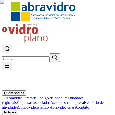
Quem somos
A Abravidro
Diretoria
Código de conduta
Entidades
regionais
Empresas associadas
Associe sua empresa
Relatório de
atividades
Simpovidro
Prêmio Abravidro Glass
Contato
Notícias