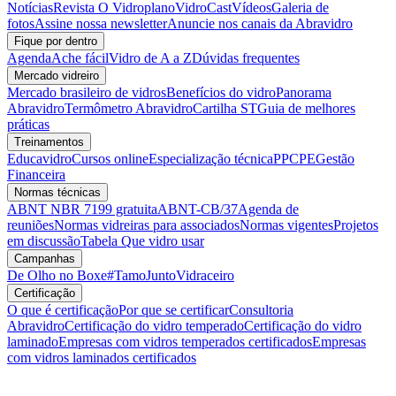
Notícias
Revista O Vidroplano
VidroCast
Vídeos
Galeria de
fotos
Assine nossa newsletter
Anuncie nos canais da Abravidro
Fique por dentro
Agenda
Ache fácil
Vidro de A a Z
Dúvidas frequentes
Mercado vidreiro
Mercado brasileiro de vidros
Benefícios do vidro
Panorama
Abravidro
Termômetro Abravidro
Cartilha ST
Guia de melhores
práticas
Treinamentos
Educavidro
Cursos online
Especialização técnica
PPCPE
Gestão
Financeira
Normas técnicas
ABNT NBR 7199 gratuita
ABNT-CB/37
Agenda de
reuniões
Normas vidreiras para associados
Normas vigentes
Projetos
em discussão
Tabela Que vidro usar
Campanhas
De Olho no Boxe
#TamoJuntoVidraceiro
Certificação
O que é certificação
Por que se certificar
Consultoria
Abravidro
Certificação do vidro temperado
Certificação do vidro
laminado
Empresas com vidros temperados certificados
Empresas
com vidros laminados certificados