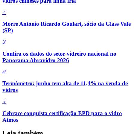
vidros chineses para linha fria
2
º
Morre Antonio Ricardo Goulart, sócio da Glass Vale
(SP)
3
º
Confira os dados do setor vidreiro nacional no
Panorama Abravidro 2026
4
º
Termômetro: junho tem alta de 11,4% na venda de
vidros
5
º
Cebrace conquista certificação EPD para o vidro
Atmos
Leia também