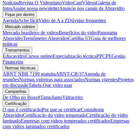
Notícias
Revista O Vidroplano
VidroCast
Vídeos
Galeria de
fotos
Assine nossa newsletter
Anuncie nos canais da Abravidro
Fique por dentro
Agenda
Ache fácil
Vidro de A a Z
Dúvidas frequentes
Mercado vidreiro
Mercado brasileiro de vidros
Benefícios do vidro
Panorama
Abravidro
Termômetro Abravidro
Cartilha ST
Guia de melhores
práticas
Treinamentos
Educavidro
Cursos online
Especialização técnica
PPCPE
Gestão
Financeira
Normas técnicas
ABNT NBR 7199 gratuita
ABNT-CB/37
Agenda de
reuniões
Normas vidreiras para associados
Normas vigentes
Projetos
em discussão
Tabela Que vidro usar
Campanhas
De Olho no Boxe
#TamoJuntoVidraceiro
Certificação
O que é certificação
Por que se certificar
Consultoria
Abravidro
Certificação do vidro temperado
Certificação do vidro
laminado
Empresas com vidros temperados certificados
Empresas
com vidros laminados certificados