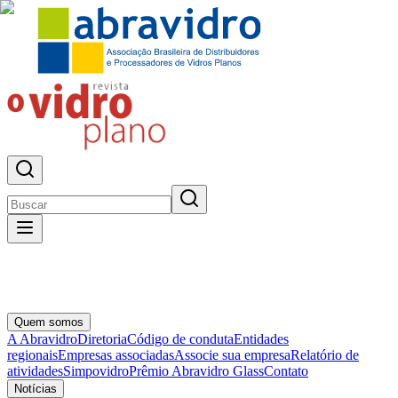
Quem somos
A Abravidro
Diretoria
Código de conduta
Entidades
regionais
Empresas associadas
Associe sua empresa
Relatório de
atividades
Simpovidro
Prêmio Abravidro Glass
Contato
Notícias