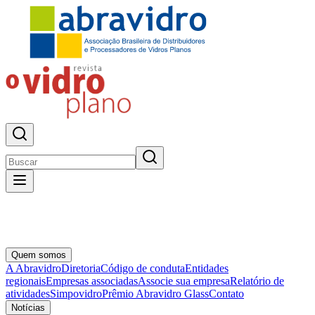
Quem somos
A Abravidro
Diretoria
Código de conduta
Entidades
regionais
Empresas associadas
Associe sua empresa
Relatório de
atividades
Simpovidro
Prêmio Abravidro Glass
Contato
Notícias