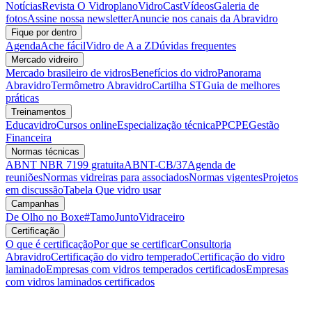
Notícias
Revista O Vidroplano
VidroCast
Vídeos
Galeria de
fotos
Assine nossa newsletter
Anuncie nos canais da Abravidro
Fique por dentro
Agenda
Ache fácil
Vidro de A a Z
Dúvidas frequentes
Mercado vidreiro
Mercado brasileiro de vidros
Benefícios do vidro
Panorama
Abravidro
Termômetro Abravidro
Cartilha ST
Guia de melhores
práticas
Treinamentos
Educavidro
Cursos online
Especialização técnica
PPCPE
Gestão
Financeira
Normas técnicas
ABNT NBR 7199 gratuita
ABNT-CB/37
Agenda de
reuniões
Normas vidreiras para associados
Normas vigentes
Projetos
em discussão
Tabela Que vidro usar
Campanhas
De Olho no Boxe
#TamoJuntoVidraceiro
Certificação
O que é certificação
Por que se certificar
Consultoria
Abravidro
Certificação do vidro temperado
Certificação do vidro
laminado
Empresas com vidros temperados certificados
Empresas
com vidros laminados certificados