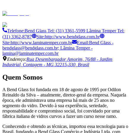
Telefone:
Bend Glass Tel: (31) 3361-5599 Lâmina Temper Tel:
(31) 3362-8787
Site:
http://www.bendglass.com.br
Site:
http://www.laminatemper.com.br
Email:
Bend Glass -
bendglass@bendglass.com.br; Lâmina Temper -
lamina@laminatemper.com.br
Endereço:
Rua Desembargador Amorim, 76/88 - Jardim
Industrial, Contagem - MG 32215-330, Brasil
Quem Somos
A Bend Glass foi fundada em 18 de agosto de 1995 por Odilon
Reinaldo da Silva – atualmente, diretor-geral da empresa. Naquela
época, ele administrava uma empresa há mais de 25 anos no
segmento do vidro. Devido à sua experiência, seriedade,
responsabilidade e compromisso social, foi convidado por uma
fábrica italiana de vidros curvos a fazer um curso nesse ramo.
Conhecendo e obtendo as técnicas, importou essa tecnologia para o
Brasil, fundando a Bend Glass Comércio e Indústria Ltda. com