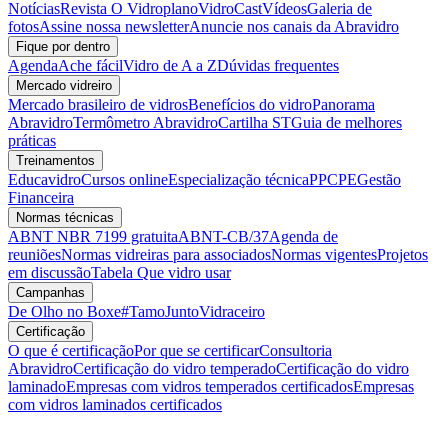
Notícias
Revista O Vidroplano
VidroCast
Vídeos
Galeria de
fotos
Assine nossa newsletter
Anuncie nos canais da Abravidro
Fique por dentro
Agenda
Ache fácil
Vidro de A a Z
Dúvidas frequentes
Mercado vidreiro
Mercado brasileiro de vidros
Benefícios do vidro
Panorama
Abravidro
Termômetro Abravidro
Cartilha ST
Guia de melhores
práticas
Treinamentos
Educavidro
Cursos online
Especialização técnica
PPCPE
Gestão
Financeira
Normas técnicas
ABNT NBR 7199 gratuita
ABNT-CB/37
Agenda de
reuniões
Normas vidreiras para associados
Normas vigentes
Projetos
em discussão
Tabela Que vidro usar
Campanhas
De Olho no Boxe
#TamoJuntoVidraceiro
Certificação
O que é certificação
Por que se certificar
Consultoria
Abravidro
Certificação do vidro temperado
Certificação do vidro
laminado
Empresas com vidros temperados certificados
Empresas
com vidros laminados certificados