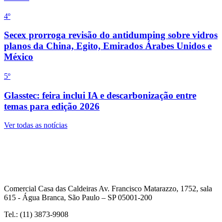
4
º
Secex prorroga revisão do antidumping sobre vidros
planos da China, Egito, Emirados Árabes Unidos e
México
5
º
Glasstec: feira inclui IA e descarbonização entre
temas para edição 2026
Ver todas as notícias
Comercial Casa das Caldeiras Av. Francisco Matarazzo, 1752, sala
615 - Água Branca, São Paulo – SP 05001-200
Tel.: (11) 3873-9908