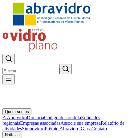
Quem somos
A Abravidro
Diretoria
Código de conduta
Entidades
regionais
Empresas associadas
Associe sua empresa
Relatório de
atividades
Simpovidro
Prêmio Abravidro Glass
Contato
Notícias