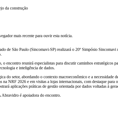
ejo da construção
gador mais recente para ouvir esta notícia.
do de São Paulo (Sincomavi-SP) realizará o 20º Simpósio Sincomavi no 
.
o
, o encontro reunirá especialistas para discutir caminhos estratégicos p
cnologia e inteligência de dados.
ica do setor, abordando o contexto macroeconômico e a necessidade de 
na NRF 2026 e em visitas a lojas internacionais, com destaque para o pa
rá aplicações práticas de gestão orientada por dados voltadas à geraç
 A Abravidro é apoiadora do encontro.