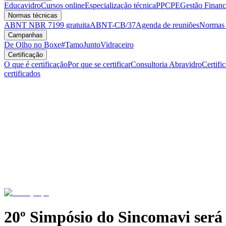
Educavidro
Cursos online
Especialização técnica
PPCPE
Gestão Financ
Normas técnicas
ABNT NBR 7199 gratuita
ABNT-CB/37
Agenda de reuniões
Normas v
Campanhas
De Olho no Boxe
#TamoJuntoVidraceiro
Certificação
O que é certificação
Por que se certificar
Consultoria Abravidro
Certifi
certificados
20º Simpósio do Sincomavi será 