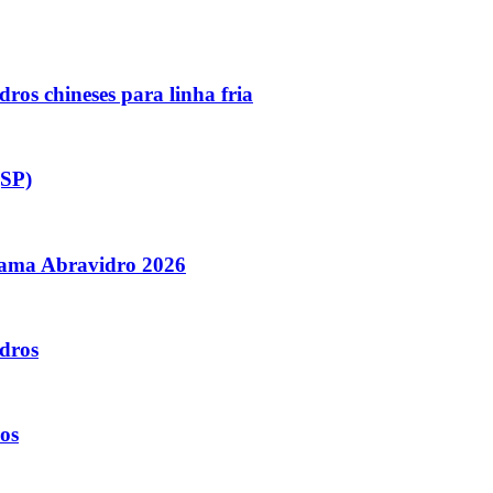
ros chineses para linha fria
(SP)
orama Abravidro 2026
dros
os