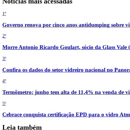
Notícias mais acessadas
1º
Governo renova por cinco anos antidumping sobre vid
2
º
Morre Antonio Ricardo Goulart, sócio da Glass Vale 
3
º
Confira os dados do setor vidreiro nacional no Pan
4
º
Termômetro: junho tem alta de 11,4% na venda de vi
5
º
Cebrace conquista certificação EPD para o vidro Atm
Leia também