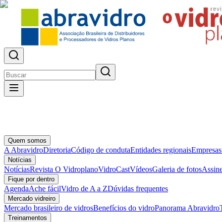
Quem somos
A Abravidro
Diretoria
Código de conduta
Entidades regionais
Empresas
Notícias
Notícias
Revista O Vidroplano
VidroCast
Vídeos
Galeria de fotos
Assine
Fique por dentro
Agenda
Ache fácil
Vidro de A a Z
Dúvidas frequentes
Mercado vidreiro
Mercado brasileiro de vidros
Benefícios do vidro
Panorama Abravidro
Treinamentos