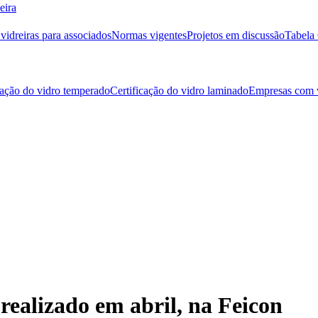
eira
idreiras para associados
Normas vigentes
Projetos em discussão
Tabela 
cação do vidro temperado
Certificação do vidro laminado
Empresas com v
realizado em abril, na Feicon