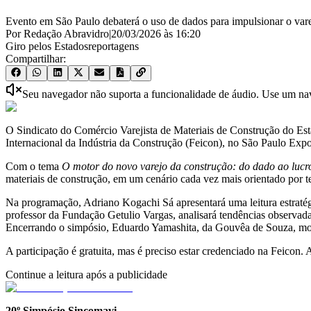
Evento em São Paulo debaterá o uso de dados para impulsionar o var
Por Redação Abravidro
|
20/03/2026
às
16:20
Giro pelos Estados
reportagens
Compartilhar:
Seu navegador não suporta a funcionalidade de áudio. Use um nave
O Sindicato do Comércio Varejista de Materiais de Construção do Esta
Internacional da Indústria da Construção (Feicon), no São Paulo Expo
Com o tema
O motor do novo varejo da construção: do dado ao lucr
materiais de construção, em um cenário cada vez mais orientado por te
Na programação, Adriano Kogachi Sá apresentará uma leitura estratég
professor da Fundação Getulio Vargas, analisará tendências observadas 
Encerrando o simpósio, Eduardo Yamashita, da Gouvêa de Souza, mostra
A participação é gratuita, mas é preciso estar credenciado na Feicon.
Continue a leitura após a publicidade
20º Simpósio Sincomavi