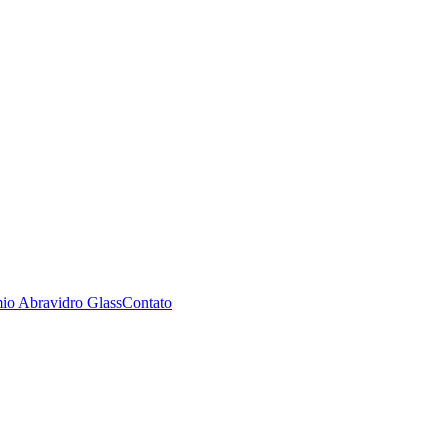
io Abravidro Glass
Contato