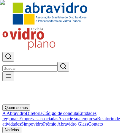
Quem somos
A Abravidro
Diretoria
Código de conduta
Entidades
regionais
Empresas associadas
Associe sua empresa
Relatório de
atividades
Simpovidro
Prêmio Abravidro Glass
Contato
Notícias