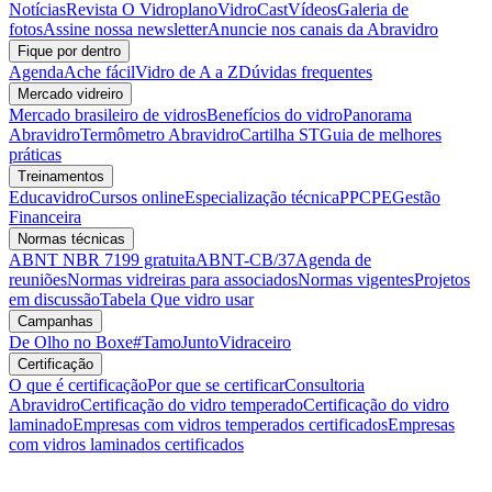
Notícias
Revista O Vidroplano
VidroCast
Vídeos
Galeria de
fotos
Assine nossa newsletter
Anuncie nos canais da Abravidro
Fique por dentro
Agenda
Ache fácil
Vidro de A a Z
Dúvidas frequentes
Mercado vidreiro
Mercado brasileiro de vidros
Benefícios do vidro
Panorama
Abravidro
Termômetro Abravidro
Cartilha ST
Guia de melhores
práticas
Treinamentos
Educavidro
Cursos online
Especialização técnica
PPCPE
Gestão
Financeira
Normas técnicas
ABNT NBR 7199 gratuita
ABNT-CB/37
Agenda de
reuniões
Normas vidreiras para associados
Normas vigentes
Projetos
em discussão
Tabela Que vidro usar
Campanhas
De Olho no Boxe
#TamoJuntoVidraceiro
Certificação
O que é certificação
Por que se certificar
Consultoria
Abravidro
Certificação do vidro temperado
Certificação do vidro
laminado
Empresas com vidros temperados certificados
Empresas
com vidros laminados certificados