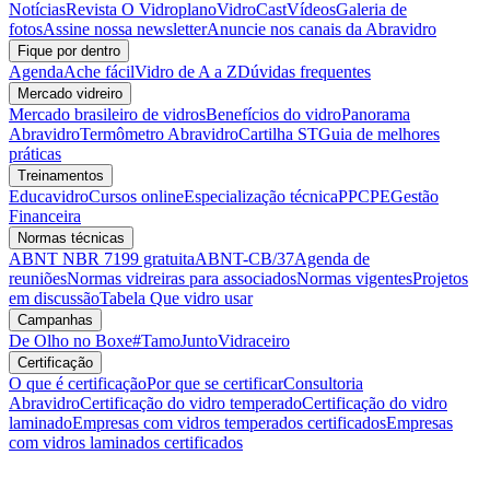
Notícias
Revista O Vidroplano
VidroCast
Vídeos
Galeria de
fotos
Assine nossa newsletter
Anuncie nos canais da Abravidro
Fique por dentro
Agenda
Ache fácil
Vidro de A a Z
Dúvidas frequentes
Mercado vidreiro
Mercado brasileiro de vidros
Benefícios do vidro
Panorama
Abravidro
Termômetro Abravidro
Cartilha ST
Guia de melhores
práticas
Treinamentos
Educavidro
Cursos online
Especialização técnica
PPCPE
Gestão
Financeira
Normas técnicas
ABNT NBR 7199 gratuita
ABNT-CB/37
Agenda de
reuniões
Normas vidreiras para associados
Normas vigentes
Projetos
em discussão
Tabela Que vidro usar
Campanhas
De Olho no Boxe
#TamoJuntoVidraceiro
Certificação
O que é certificação
Por que se certificar
Consultoria
Abravidro
Certificação do vidro temperado
Certificação do vidro
laminado
Empresas com vidros temperados certificados
Empresas
com vidros laminados certificados