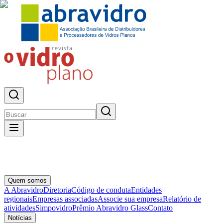
Quem somos
A Abravidro
Diretoria
Código de conduta
Entidades
regionais
Empresas associadas
Associe sua empresa
Relatório de
atividades
Simpovidro
Prêmio Abravidro Glass
Contato
Notícias