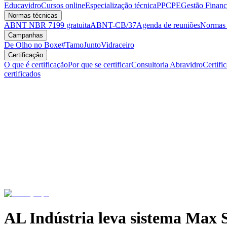
Educavidro
Cursos online
Especialização técnica
PPCPE
Gestão Financ
Normas técnicas
ABNT NBR 7199 gratuita
ABNT-CB/37
Agenda de reuniões
Normas v
Campanhas
De Olho no Boxe
#TamoJuntoVidraceiro
Certificação
O que é certificação
Por que se certificar
Consultoria Abravidro
Certifi
certificados
AL Indústria leva sistema Max