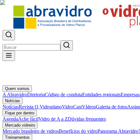
Quem somos
A Abravidro
Diretoria
Código de conduta
Entidades regionais
Empresas
Notícias
Notícias
Revista O Vidroplano
VidroCast
Vídeos
Galeria de fotos
Assine
Fique por dentro
Agenda
Ache fácil
Vidro de A a Z
Dúvidas frequentes
Mercado vidreiro
Mercado brasileiro de vidros
Benefícios do vidro
Panorama Abravidro
Treinamentos