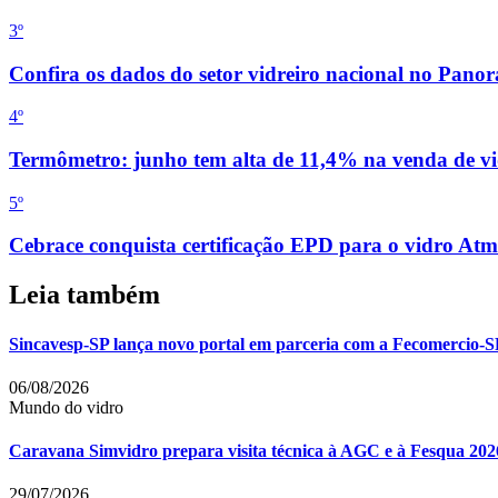
3
º
Confira os dados do setor vidreiro nacional no Pan
4
º
Termômetro: junho tem alta de 11,4% na venda de vi
5
º
Cebrace conquista certificação EPD para o vidro Atm
Leia também
Sincavesp-SP lança novo portal em parceria com a Fecomercio-S
06/08/2026
Mundo do vidro
Caravana Simvidro prepara visita técnica à AGC e à Fesqua 202
29/07/2026