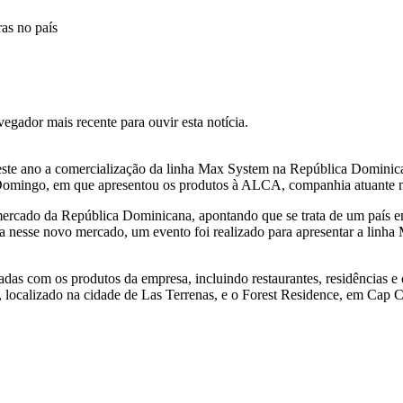
as no país
gador mais recente para ouvir esta notícia.
u este ano a comercialização da linha Max System na República Dominican
o Domingo, em que apresentou os produtos à ALCA, companhia atuante n
 mercado da República Dominicana, apontando que se trata de um país e
ça nesse novo mercado, um evento foi realizado para apresentar a linh
adas com os produtos da empresa, incluindo restaurantes, residências 
lo, localizado na cidade de Las Terrenas, e o Forest Residence, em Cap 