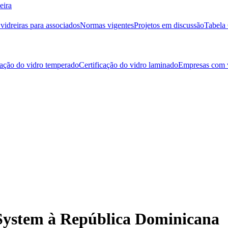
eira
idreiras para associados
Normas vigentes
Projetos em discussão
Tabela 
cação do vidro temperado
Certificação do vidro laminado
Empresas com v
 System à República Dominicana