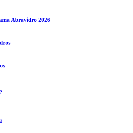
orama Abravidro 2026
dros
os
P
6