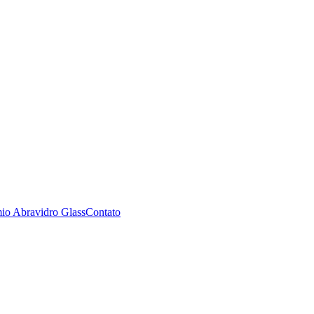
io Abravidro Glass
Contato