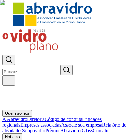
Quem somos
A Abravidro
Diretoria
Código de conduta
Entidades
regionais
Empresas associadas
Associe sua empresa
Relatório de
atividades
Simpovidro
Prêmio Abravidro Glass
Contato
Notícias