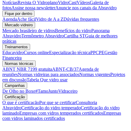
Notícias
Revista O Vidroplano
VidroCast
Vídeos
Galeria de
fotos
Assine nossa newsletter
Anuncie nos canais da Abravidro
Fique por dentro
Agenda
Ache fácil
Vidro de A a Z
Dúvidas frequentes
Mercado vidreiro
Mercado brasileiro de vidros
Benefícios do vidro
Panorama
Abravidro
Termômetro Abravidro
Cartilha ST
Guia de melhores
práticas
Treinamentos
Educavidro
Cursos online
Especialização técnica
PPCPE
Gestão
Financeira
Normas técnicas
ABNT NBR 7199 gratuita
ABNT-CB/37
Agenda de
reuniões
Normas vidreiras para associados
Normas vigentes
Projetos
em discussão
Tabela Que vidro usar
Campanhas
De Olho no Boxe
#TamoJuntoVidraceiro
Certificação
O que é certificação
Por que se certificar
Consultoria
Abravidro
Certificação do vidro temperado
Certificação do vidro
laminado
Empresas com vidros temperados certificados
Empresas
com vidros laminados certificados