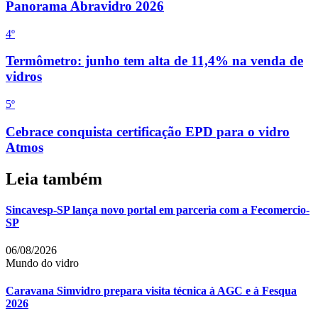
Panorama Abravidro 2026
4
º
Termômetro: junho tem alta de 11,4% na venda de
vidros
5
º
Cebrace conquista certificação EPD para o vidro
Atmos
Leia também
Sincavesp-SP lança novo portal em parceria com a Fecomercio-
SP
06/08/2026
Mundo do vidro
Caravana Simvidro prepara visita técnica à AGC e à Fesqua
2026