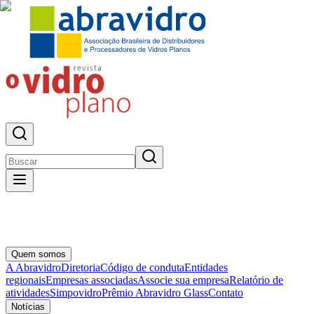
Quem somos
A Abravidro
Diretoria
Código de conduta
Entidades
regionais
Empresas associadas
Associe sua empresa
Relatório de
atividades
Simpovidro
Prêmio Abravidro Glass
Contato
Notícias