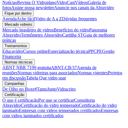
Notícias
Revista O Vidroplano
VidroCast
Vídeos
Galeria de
fotos
Assine nossa newsletter
Anuncie nos canais da Abravidro
Fique por dentro
Agenda
Ache fácil
Vidro de A a Z
Dúvidas frequentes
Mercado vidreiro
Mercado brasileiro de vidros
Benefícios do vidro
Panorama
Abravidro
Termômetro Abravidro
Cartilha ST
Guia de melhores
práticas
Treinamentos
Educavidro
Cursos online
Especialização técnica
PPCPE
Gestão
Financeira
Normas técnicas
ABNT NBR 7199 gratuita
ABNT-CB/37
Agenda de
reuniões
Normas vidreiras para associados
Normas vigentes
Projetos
em discussão
Tabela Que vidro usar
Campanhas
De Olho no Boxe
#TamoJuntoVidraceiro
Certificação
O que é certificação
Por que se certificar
Consultoria
Abravidro
Certificação do vidro temperado
Certificação do vidro
laminado
Empresas com vidros temperados certificados
Empresas
com vidros laminados certificados