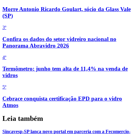
Morre Antonio Ricardo Goulart, sócio da Glass Vale
(SP)
3
º
Confira os dados do setor vidreiro nacional no
Panorama Abravidro 2026
4
º
Termômetro: junho tem alta de 11,4% na venda de
vidros
5
º
Cebrace conquista certificação EPD para o vidro
Atmos
Leia também
Sincavesp-SP lança novo portal em parceria com a Fecomercio-