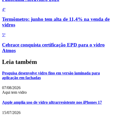
4
º
Termômetro: junho tem alta de 11,4% na venda de
vidros
5
º
Cebrace conquista certificação EPD para o vidro
Atmos
Leia também
Pesquisa desenvolve vidro fino em versão laminada para
aplicação em fachadas
07/08/2026
Aqui tem vidro
Apple amplia uso de vidro ultrarresistente nos iPhones 17
15/07/2026