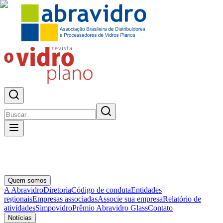
Quem somos
A Abravidro
Diretoria
Código de conduta
Entidades
regionais
Empresas associadas
Associe sua empresa
Relatório de
atividades
Simpovidro
Prêmio Abravidro Glass
Contato
Notícias