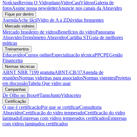
Notícias
Revista O Vidroplano
VidroCast
Vídeos
Galeria de
fotos
Assine nossa newsletter
Anuncie nos canais da Abravidro
Fique por dentro
Agenda
Ache fácil
Vidro de A a Z
Dúvidas frequentes
Mercado vidreiro
Mercado brasileiro de vidros
Benefícios do vidro
Panorama
Abravidro
Termômetro Abravidro
Cartilha ST
Guia de melhores
práticas
Treinamentos
Educavidro
Cursos online
Especialização técnica
PPCPE
Gestão
Financeira
Normas técnicas
ABNT NBR 7199 gratuita
ABNT-CB/37
Agenda de
reuniões
Normas vidreiras para associados
Normas vigentes
Projetos
em discussão
Tabela Que vidro usar
Campanhas
De Olho no Boxe
#TamoJuntoVidraceiro
Certificação
O que é certificação
Por que se certificar
Consultoria
Abravidro
Certificação do vidro temperado
Certificação do vidro
laminado
Empresas com vidros temperados certificados
Empresas
com vidros laminados certificados