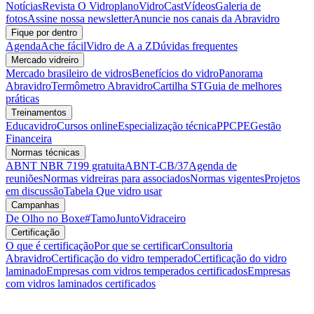
Notícias
Revista O Vidroplano
VidroCast
Vídeos
Galeria de
fotos
Assine nossa newsletter
Anuncie nos canais da Abravidro
Fique por dentro
Agenda
Ache fácil
Vidro de A a Z
Dúvidas frequentes
Mercado vidreiro
Mercado brasileiro de vidros
Benefícios do vidro
Panorama
Abravidro
Termômetro Abravidro
Cartilha ST
Guia de melhores
práticas
Treinamentos
Educavidro
Cursos online
Especialização técnica
PPCPE
Gestão
Financeira
Normas técnicas
ABNT NBR 7199 gratuita
ABNT-CB/37
Agenda de
reuniões
Normas vidreiras para associados
Normas vigentes
Projetos
em discussão
Tabela Que vidro usar
Campanhas
De Olho no Boxe
#TamoJuntoVidraceiro
Certificação
O que é certificação
Por que se certificar
Consultoria
Abravidro
Certificação do vidro temperado
Certificação do vidro
laminado
Empresas com vidros temperados certificados
Empresas
com vidros laminados certificados