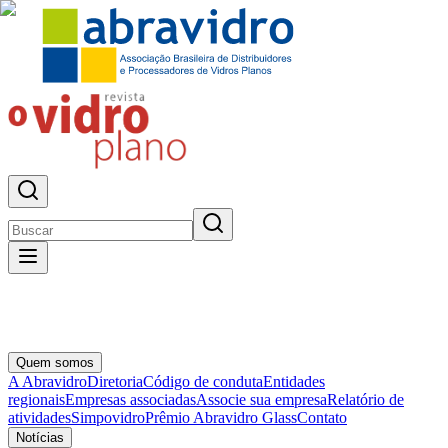
Quem somos
A Abravidro
Diretoria
Código de conduta
Entidades
regionais
Empresas associadas
Associe sua empresa
Relatório de
atividades
Simpovidro
Prêmio Abravidro Glass
Contato
Notícias