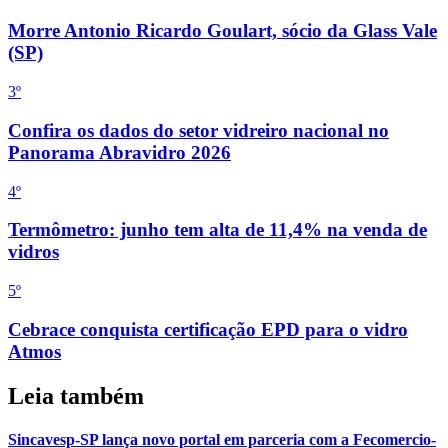
Morre Antonio Ricardo Goulart, sócio da Glass Vale
(SP)
3
º
Confira os dados do setor vidreiro nacional no
Panorama Abravidro 2026
4
º
Termômetro: junho tem alta de 11,4% na venda de
vidros
5
º
Cebrace conquista certificação EPD para o vidro
Atmos
Leia também
Sincavesp-SP lança novo portal em parceria com a Fecomercio-