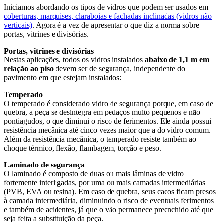
Iniciamos abordando os tipos de vidros que podem ser usados em
coberturas, marquises, claraboias e fachadas inclinadas (vidros não
verticais)
. Agora é a vez de apresentar o que diz a norma sobre
portas, vitrines e divisórias.
Portas, vitrines e divisórias
Nestas aplicações, todos os vidros instalados
abaixo de 1,1 m em
relação ao piso
devem ser de segurança, independente do
pavimento em que estejam instalados:
Temperado
O temperado é considerado vidro de segurança porque, em caso de
quebra, a peça se desintegra em pedaços muito pequenos e não
pontiagudos, o que diminui o risco de ferimentos. Ele ainda possui
resistência mecânica até cinco vezes maior que a do vidro comum.
Além da resistência mecânica, o temperado resiste também ao
choque térmico, flexão, flambagem, torção e peso.
Laminado de segurança
O laminado é composto de duas ou mais lâminas de vidro
fortemente interligadas, por uma ou mais camadas intermediárias
(PVB, EVA ou resina). Em caso de quebra, seus cacos ficam presos
à camada intermediária, diminuindo o risco de eventuais ferimentos
e também de acidentes, já que o vão permanece preenchido até que
seja feita a substituição da peça.