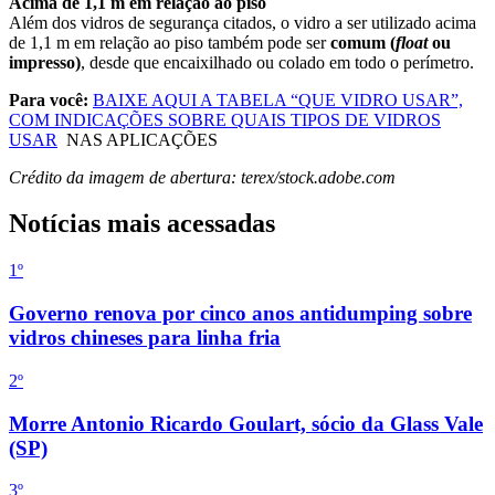
Acima de 1,1 m em relação ao piso
Além dos vidros de segurança citados, o vidro a ser utilizado acima
de 1,1 m em relação ao piso também pode ser
comum (
float
ou
impresso)
, desde que encaixilhado ou colado em todo o perímetro.
Para você:
BAIXE AQUI A TABELA “QUE VIDRO USAR”,
COM INDICAÇÕES SOBRE QUAIS TIPOS DE VIDROS
USAR
NAS APLICAÇÕES
Crédito da imagem de abertura: terex/stock.adobe.com
Notícias mais acessadas
1º
Governo renova por cinco anos antidumping sobre
vidros chineses para linha fria
2
º
Morre Antonio Ricardo Goulart, sócio da Glass Vale
(SP)
3
º