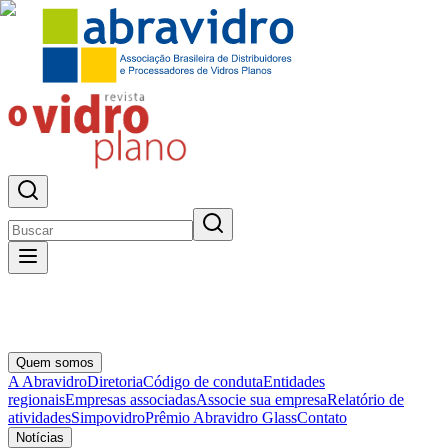
Quem somos
A Abravidro
Diretoria
Código de conduta
Entidades
regionais
Empresas associadas
Associe sua empresa
Relatório de
atividades
Simpovidro
Prêmio Abravidro Glass
Contato
Notícias