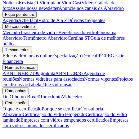
Notícias
Revista O Vidroplano
VidroCast
Vídeos
Galeria de
fotos
Assine nossa newsletter
Anuncie nos canais da Abravidro
Fique por dentro
Agenda
Ache fácil
Vidro de A a Z
Dúvidas frequentes
Mercado vidreiro
Mercado brasileiro de vidros
Benefícios do vidro
Panorama
Abravidro
Termômetro Abravidro
Cartilha ST
Guia de melhores
práticas
Treinamentos
Educavidro
Cursos online
Especialização técnica
PPCPE
Gestão
Financeira
Normas técnicas
ABNT NBR 7199 gratuita
ABNT-CB/37
Agenda de
reuniões
Normas vidreiras para associados
Normas vigentes
Projetos
em discussão
Tabela Que vidro usar
Campanhas
De Olho no Boxe
#TamoJuntoVidraceiro
Certificação
O que é certificação
Por que se certificar
Consultoria
Abravidro
Certificação do vidro temperado
Certificação do vidro
laminado
Empresas com vidros temperados certificados
Empresas
com vidros laminados certificados