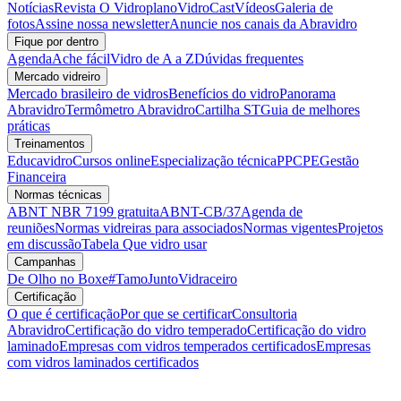
Notícias
Revista O Vidroplano
VidroCast
Vídeos
Galeria de
fotos
Assine nossa newsletter
Anuncie nos canais da Abravidro
Fique por dentro
Agenda
Ache fácil
Vidro de A a Z
Dúvidas frequentes
Mercado vidreiro
Mercado brasileiro de vidros
Benefícios do vidro
Panorama
Abravidro
Termômetro Abravidro
Cartilha ST
Guia de melhores
práticas
Treinamentos
Educavidro
Cursos online
Especialização técnica
PPCPE
Gestão
Financeira
Normas técnicas
ABNT NBR 7199 gratuita
ABNT-CB/37
Agenda de
reuniões
Normas vidreiras para associados
Normas vigentes
Projetos
em discussão
Tabela Que vidro usar
Campanhas
De Olho no Boxe
#TamoJuntoVidraceiro
Certificação
O que é certificação
Por que se certificar
Consultoria
Abravidro
Certificação do vidro temperado
Certificação do vidro
laminado
Empresas com vidros temperados certificados
Empresas
com vidros laminados certificados