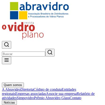
Quem somos
A Abravidro
Diretoria
Código de conduta
Entidades
regionais
Empresas associadas
Associe sua empresa
Relatório de
atividades
Simpovidro
Prêmio Abravidro Glass
Contato
Notícias