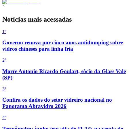
´
Notícias mais acessadas
1
º
Governo renova por cinco anos antidumping sobre
vidros chineses para linha fria
2
º
Morre Antonio Ricardo Goulart, sócio da Glass Vale
(SP)
3
º
Confira os dados do setor vidreiro nacional no
Panorama Abravidro 2026
4
º
Termômetro: junho tem alta de 11,4% na venda de