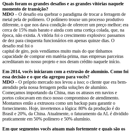
Quais foram os grandes desafios e as grandes vitórias naquele
momento de transição?
MDO
– O desafio era quebrar o paradigma de trocar a ferragem de
metal pela de polímero. O polímero trouxe um processo produtivo
diferente, o que nos dava condição de oferecer um preço melhor; era
cerca de 15% mais barato e ainda com uma cortiça colada, que, na
época, não existia. A vitória foi o crescimento explosivo: passamos
de dez para cinquenta funcionários em apenas quinze dias. O
desafio real foi o
capital de giro, pois vendíamos muito mais do que tínhamos
capacidade de comprar em matéria-prima, mas empresas parceiras
acreditaram no nosso projeto e nos deram crédito naquele início.
Em 2014, vocês iniciaram com a extrusão de alumínio. Como foi
essa decisão e o que ela agregou para vocês?
MDO
– O próprio mercado nos levou a isso; o cliente que era bem-
atendido pela nossa ferragem pedia soluções de alumínio.
Começamos importando da China, mas os atrasos em navios e
portos colocavam em risco nosso compromisso de atendimento.
Montamos então a extrusora como um backup para garantir o
fornecimento. Hoje, invertemos a lógica: 80% da produção é do
Brasil e 20%, da China. Atualmente, o faturamento da AL é dividido
praticamente em 50% polímero e 50% alumínio.
Em que segmentos vocês atuam mais fortemente e quais são os