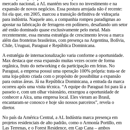
mercado nacional, a AL mantém seu foco no investimento e na
expansão de novos negócios. Essa postura arrojada não é recente:
foi ela que, em 2005, marcou a transição definitiva de vidraçaria
para indústria. Naquele ano, a companhia rompeu paradigmas ao
apostar na fabricação de ferragens em polímero, desafiando um setor
até então dominado quase exclusivamente pelo metal. Mais
recentemente, essa mesma estratégia de crescimento levou a marca
além das fronteiras brasileiras, com presença na Argentina, Bolívia,
Chile, Uruguai, Paraguai e República Dominicana.
A estratégia de internacionalização varia conforme a oportunidade.
Max destaca que essa expansão muitas vezes ocorre de forma
orgânica, fruto do networking e da participação em feiras. No
Paraguai, a empresa possui uma operação 100% própria: trata-se de
uma loja-piloto criada com o propósito de possibilitar a expansão
para outras áreas. Já na República Dominicana, a entrada da marca
ocorreu após uma visita técnica. “A equipe do Paraguai foi para lá a
passeio e, com um olhar visionário, enxergou a oportunidade de
conhecer a Alca, uma empresa local. Eles vieram ao Brasil,
encantaram-se conosco e hoje são nossos parceiros”, revela o
diretor.
No país da América Central, a AL Indústria marca presença em
projetos residenciais de alto padrão, como o Armonía Portillo, em
Las Terrenas, e o Forest Residence, em Cap Cana – ambos