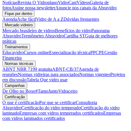
Notícias
Revista O Vidroplano
VidroCast
Vídeos
Galeria de
fotos
Assine nossa newsletter
Anuncie nos canais da Abravidro
Fique por dentro
Agenda
Ache fácil
Vidro de A a Z
Dúvidas frequentes
Mercado vidreiro
Mercado brasileiro de vidros
Benefícios do vidro
Panorama
Abravidro
Termômetro Abravidro
Cartilha ST
Guia de melhores
práticas
Treinamentos
Educavidro
Cursos online
Especialização técnica
PPCPE
Gestão
Financeira
Normas técnicas
ABNT NBR 7199 gratuita
ABNT-CB/37
Agenda de
reuniões
Normas vidreiras para associados
Normas vigentes
Projetos
em discussão
Tabela Que vidro usar
Campanhas
De Olho no Boxe
#TamoJuntoVidraceiro
Certificação
O que é certificação
Por que se certificar
Consultoria
Abravidro
Certificação do vidro temperado
Certificação do vidro
laminado
Empresas com vidros temperados certificados
Empresas
com vidros laminados certificados