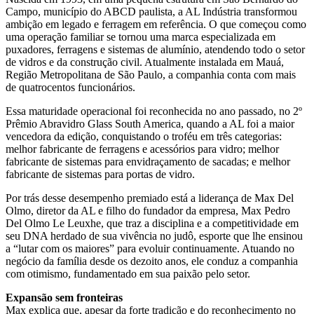
Campo, município do ABCD paulista, a AL Indústria transformou
ambição em legado e ferragem em referência. O que começou como
uma operação familiar se tornou uma marca especializada em
puxadores, ferragens e sistemas de alumínio, atendendo todo o setor
de vidros e da construção civil. Atualmente instalada em Mauá,
Região Metropolitana de São Paulo, a companhia conta com mais
de quatrocentos funcionários.
Essa maturidade operacional foi reconhecida no ano passado, no 2º
Prêmio Abravidro Glass South America, quando a AL foi a maior
vencedora da edição, conquistando o troféu em três categorias:
melhor fabricante de ferragens e acessórios para vidro; melhor
fabricante de sistemas para envidraçamento de sacadas; e melhor
fabricante de sistemas para portas de vidro.
Por trás desse desempenho premiado está a liderança de Max Del
Olmo, diretor da AL e filho do fundador da empresa, Max Pedro
Del Olmo Le Leuxhe, que traz a disciplina e a competitividade em
seu DNA herdado de sua vivência no judô, esporte que lhe ensinou
a “lutar com os maiores” para evoluir continuamente. Atuando no
negócio da família desde os dezoito anos, ele conduz a companhia
com otimismo, fundamentado em sua paixão pelo setor.
Expansão sem fronteiras
Max explica que, apesar da forte tradição e do reconhecimento no