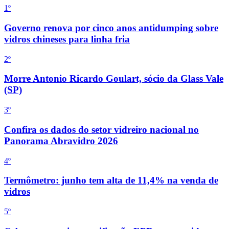
1º
Governo renova por cinco anos antidumping sobre
vidros chineses para linha fria
2
º
Morre Antonio Ricardo Goulart, sócio da Glass Vale
(SP)
3
º
Confira os dados do setor vidreiro nacional no
Panorama Abravidro 2026
4
º
Termômetro: junho tem alta de 11,4% na venda de
vidros
5
º