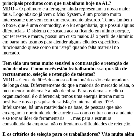
principais produtos com que trabalham hoje na AL?
MDO
– O polímero e a ferragem ainda representam a nossa maior
fatia. Logo abaixo já vem o Max System, é um produto muito
interessante que vem com um crescimento absurdo. Temos também
o boxe, que é uma commodity, e o kit engenharia, que possui alguns
diferenciais. O sistema de sacada acaba ficando em último porque,
por ter testes e marca, possui um custo maior. Já o perfil de alumínio
em barra nós usamos para atender alguns clientes específicos,
funcionando quase como um “step” quando falta material no
mercado.
Tem sido um tema muito sensível a contratação e retenção de
mão de obra. Como vocês estão trabalhando essa questão de
recrutamento, seleção e retenção de talentos?
MDO
– Cerca de 60% dos nossos funcionários são colaboradores
de longa data. Diferentemente do que a maioria do mercado relata, o
meu menor problema é a mão de obra. Para os demais, o clima
organizacional é o diferencial; temos uma energia interna muito
positiva e nossa pesquisa de satisfação interna atinge 97%.
Infelizmente, há uma rotatividade na base, de pessoas que não
enxergam a oportunidade de carreira — como entrar como ajudante
e se tornar líder de ferramentaria —, mas para a estrutura
consolidada da empresa, não enfrentamos dificuldades de retenção.
E os critérios de seleção para os trabalhadores? Vão muito além