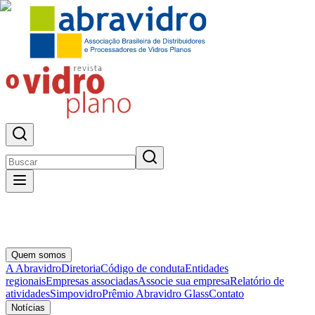
Quem somos
A Abravidro
Diretoria
Código de conduta
Entidades
regionais
Empresas associadas
Associe sua empresa
Relatório de
atividades
Simpovidro
Prêmio Abravidro Glass
Contato
Notícias