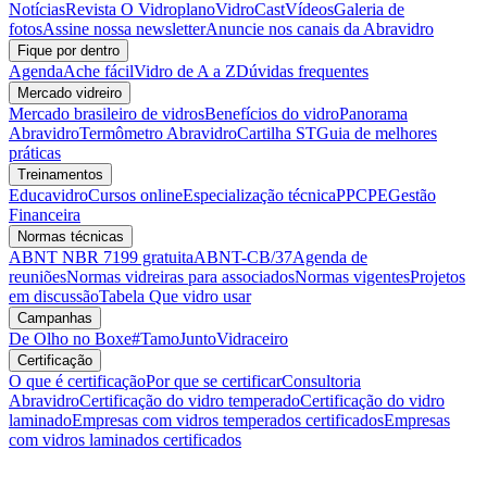
Notícias
Revista O Vidroplano
VidroCast
Vídeos
Galeria de
fotos
Assine nossa newsletter
Anuncie nos canais da Abravidro
Fique por dentro
Agenda
Ache fácil
Vidro de A a Z
Dúvidas frequentes
Mercado vidreiro
Mercado brasileiro de vidros
Benefícios do vidro
Panorama
Abravidro
Termômetro Abravidro
Cartilha ST
Guia de melhores
práticas
Treinamentos
Educavidro
Cursos online
Especialização técnica
PPCPE
Gestão
Financeira
Normas técnicas
ABNT NBR 7199 gratuita
ABNT-CB/37
Agenda de
reuniões
Normas vidreiras para associados
Normas vigentes
Projetos
em discussão
Tabela Que vidro usar
Campanhas
De Olho no Boxe
#TamoJuntoVidraceiro
Certificação
O que é certificação
Por que se certificar
Consultoria
Abravidro
Certificação do vidro temperado
Certificação do vidro
laminado
Empresas com vidros temperados certificados
Empresas
com vidros laminados certificados