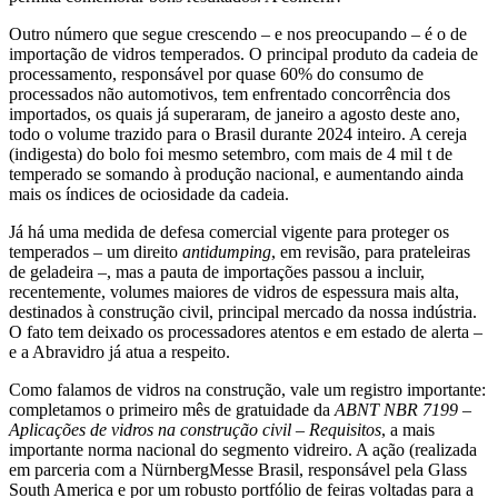
Outro número que segue crescendo – e nos preocupando – é o de
importação de vidros temperados. O principal produto da cadeia de
processamento, responsável por quase 60% do consumo de
processados não automotivos, tem enfrentado concorrência dos
importados, os quais já superaram, de janeiro a agosto deste ano,
todo o volume trazido para o Brasil durante 2024 inteiro. A cereja
(indigesta) do bolo foi mesmo setembro, com mais de 4 mil t de
temperado se somando à produção nacional, e aumentando ainda
mais os índices de ociosidade da cadeia.
Já há uma medida de defesa comercial vigente para proteger os
temperados – um direito
antidumping
, em revisão, para prateleiras
de geladeira –, mas a pauta de importações passou a incluir,
recentemente, volumes maiores de vidros de espessura mais alta,
destinados à construção civil, principal mercado da nossa indústria.
O fato tem deixado os processadores atentos e em estado de alerta –
e a Abravidro já atua a respeito.
Como falamos de vidros na construção, vale um registro importante:
completamos o primeiro mês de gratuidade da
ABNT NBR 7199 –
Aplicações de vidros na construção civil – Requisitos
, a mais
importante norma nacional do segmento vidreiro. A ação (realizada
em parceria com a NürnbergMesse Brasil, responsável pela Glass
South America e por um robusto portfólio de feiras voltadas para a