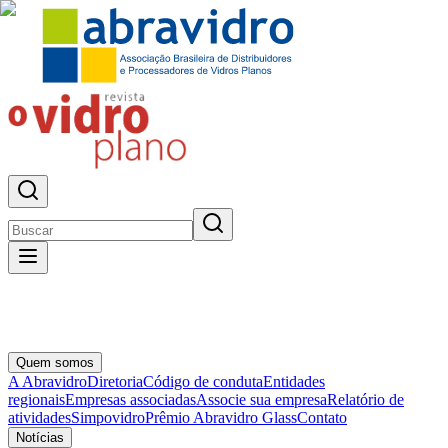
Quem somos
A Abravidro
Diretoria
Código de conduta
Entidades
regionais
Empresas associadas
Associe sua empresa
Relatório de
atividades
Simpovidro
Prêmio Abravidro Glass
Contato
Notícias