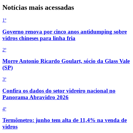
Notícias mais acessadas
1º
Governo renova por cinco anos antidumping sobre
vidros chineses para linha fria
2
º
Morre Antonio Ricardo Goulart, sócio da Glass Vale
(SP)
3
º
Confira os dados do setor vidreiro nacional no
Panorama Abravidro 2026
4
º
Termômetro: junho tem alta de 11,4% na venda de
vidros