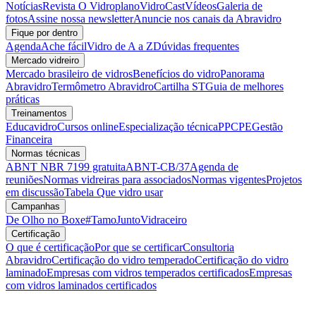
Notícias
Revista O Vidroplano
VidroCast
Vídeos
Galeria de
fotos
Assine nossa newsletter
Anuncie nos canais da Abravidro
Fique por dentro
Agenda
Ache fácil
Vidro de A a Z
Dúvidas frequentes
Mercado vidreiro
Mercado brasileiro de vidros
Benefícios do vidro
Panorama
Abravidro
Termômetro Abravidro
Cartilha ST
Guia de melhores
práticas
Treinamentos
Educavidro
Cursos online
Especialização técnica
PPCPE
Gestão
Financeira
Normas técnicas
ABNT NBR 7199 gratuita
ABNT-CB/37
Agenda de
reuniões
Normas vidreiras para associados
Normas vigentes
Projetos
em discussão
Tabela Que vidro usar
Campanhas
De Olho no Boxe
#TamoJuntoVidraceiro
Certificação
O que é certificação
Por que se certificar
Consultoria
Abravidro
Certificação do vidro temperado
Certificação do vidro
laminado
Empresas com vidros temperados certificados
Empresas
com vidros laminados certificados