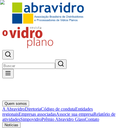
Quem somos
A Abravidro
Diretoria
Código de conduta
Entidades
regionais
Empresas associadas
Associe sua empresa
Relatório de
atividades
Simpovidro
Prêmio Abravidro Glass
Contato
Notícias