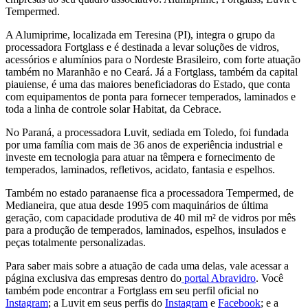
Tempermed.
A Alumiprime, localizada em Teresina (PI), integra o grupo da
processadora Fortglass e é destinada a levar soluções de vidros,
acessórios e alumínios para o Nordeste Brasileiro, com forte atuação
também no Maranhão e no Ceará. Já a Fortglass, também da capital
piauiense, é uma das maiores beneficiadoras do Estado, que conta
com equipamentos de ponta para fornecer temperados, laminados e
toda a linha de controle solar Habitat, da Cebrace.
No Paraná, a processadora Luvit, sediada em Toledo, foi fundada
por uma família com mais de 36 anos de experiência industrial e
investe em tecnologia para atuar na têmpera e fornecimento de
temperados, laminados, refletivos, acidato, fantasia e espelhos.
Também no estado paranaense fica a processadora Tempermed, de
Medianeira, que atua desde 1995 com maquinários de última
geração, com capacidade produtiva de 40 mil m² de vidros por mês
para a produção de temperados, laminados, espelhos, insulados e
peças totalmente personalizadas.
Para saber mais sobre a atuação de cada uma delas, vale acessar a
página exclusiva das empresas dentro do
portal Abravidro
. Você
também pode encontrar a Fortglass em seu perfil oficial no
Instagram
; a Luvit em seus perfis do
Instagram
e
Facebook
; e a