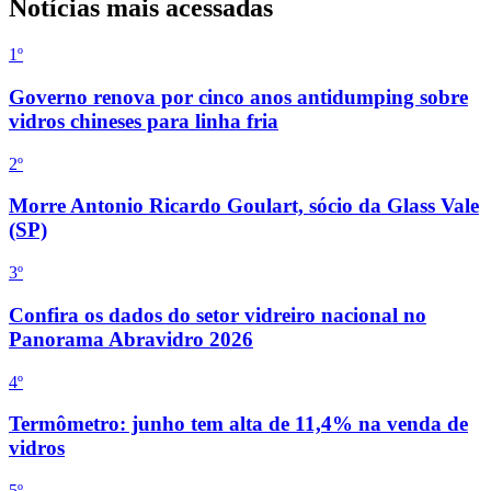
Notícias mais acessadas
1º
Governo renova por cinco anos antidumping sobre
vidros chineses para linha fria
2
º
Morre Antonio Ricardo Goulart, sócio da Glass Vale
(SP)
3
º
Confira os dados do setor vidreiro nacional no
Panorama Abravidro 2026
4
º
Termômetro: junho tem alta de 11,4% na venda de
vidros
5
º