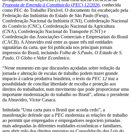
Proposta de Emenda à Constituição
(
PEC
)
12/2026
, conhecida
como PEC do Trabalho Flexível. O documento foi encabeçado pela
Federação das Indústrias do Estado de São Paulo (Fiesp),
Confederação Nacional da Indústria (CNI), Confederação Nacional
do Comércio (CNC), Confederação Nacional da Agricultura
(CNA), Confederação Nacional do Transporte (CNT) e
Confederação das Associações Comerciais e Empresariais do Brasil
(CACB). A Abravidro está entre as quase três mil entidades
signatárias da carta, que foi publicada nos principais jornais
impressos do Brasil, incluindo
Folha de S.Paulo
,
O Estado de S.
Paulo
,
O Globo
e
Valor Econômico
.
“Neste momento em que discussões açodadas sobre redução da
jornada e alteração de escalas de trabalho podem trazer grande
impacto à cadeia produtiva brasileira, o texto da
PEC 12
traz a
possibilidade de conciliar liberdade de escolha e proteção aos
direitos do trabalhador, num movimento que pode proporcionar uma
importante modernização do trabalho no Brasil”, afirma o presidente
da Abravidro, Victor Casaca.
Intitulada “Uma carta para o Brasil que acorda cedo”, a
manifestação defende que a
PEC
moderniza as relações de trabalho
ao permitir que empregados e empregadores negociem jornadas
mais adequadas às diferentes realidades econômicas e familiares,
sem abrir mão dos direitos previstos na
Consolidação das Leis do