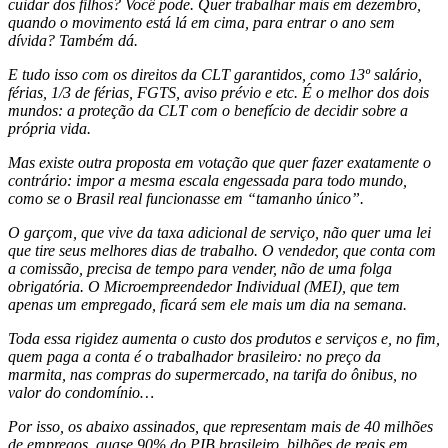
cuidar dos filhos? Você pode. Quer trabalhar mais em dezembro,
quando o movimento está lá em cima, para entrar o ano sem
dívida? Também dá.
E tudo isso com os direitos da CLT garantidos, como 13º salário,
férias, 1/3 de férias, FGTS, aviso prévio e etc. É o melhor dos dois
mundos: a proteção da CLT com o benefício de decidir sobre a
própria vida.
Mas existe outra proposta em votação que quer fazer exatamente o
contrário: impor a mesma escala engessada para todo mundo,
como se o Brasil real funcionasse em “tamanho único”.
O garçom, que vive da taxa adicional de serviço, não quer uma lei
que tire seus melhores dias de trabalho. O vendedor, que conta com
a comissão, precisa de tempo para vender, não de uma folga
obrigatória. O Microempreendedor Individual (MEI), que tem
apenas um empregado, ficará sem ele mais um dia na semana.
Toda essa rigidez aumenta o custo dos produtos e serviços e, no fim,
quem paga a conta é o trabalhador brasileiro: no preço da
marmita, nas compras do supermercado, na tarifa do ônibus, no
valor do condomínio…
Por isso, os abaixo assinados, que representam mais de 40 milhões
de empregos, quase 90% do PIB brasileiro, bilhões de reais em