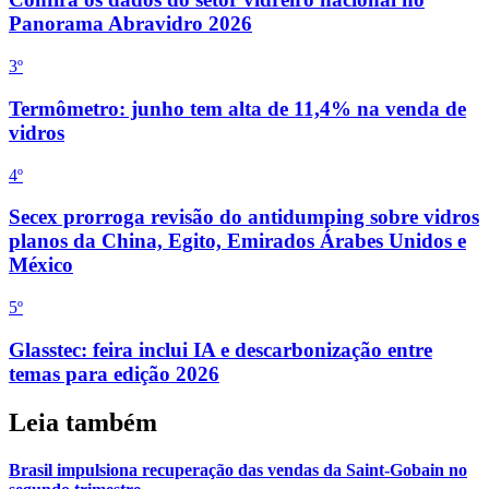
Panorama Abravidro 2026
3
º
Termômetro: junho tem alta de 11,4% na venda de
vidros
4
º
Secex prorroga revisão do antidumping sobre vidros
planos da China, Egito, Emirados Árabes Unidos e
México
5
º
Glasstec: feira inclui IA e descarbonização entre
temas para edição 2026
Leia também
Brasil impulsiona recuperação das vendas da Saint-Gobain no