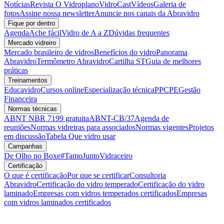
Notícias
Revista O Vidroplano
VidroCast
Vídeos
Galeria de
fotos
Assine nossa newsletter
Anuncie nos canais da Abravidro
Fique por dentro
Agenda
Ache fácil
Vidro de A a Z
Dúvidas frequentes
Mercado vidreiro
Mercado brasileiro de vidros
Benefícios do vidro
Panorama
Abravidro
Termômetro Abravidro
Cartilha ST
Guia de melhores
práticas
Treinamentos
Educavidro
Cursos online
Especialização técnica
PPCPE
Gestão
Financeira
Normas técnicas
ABNT NBR 7199 gratuita
ABNT-CB/37
Agenda de
reuniões
Normas vidreiras para associados
Normas vigentes
Projetos
em discussão
Tabela Que vidro usar
Campanhas
De Olho no Boxe
#TamoJuntoVidraceiro
Certificação
O que é certificação
Por que se certificar
Consultoria
Abravidro
Certificação do vidro temperado
Certificação do vidro
laminado
Empresas com vidros temperados certificados
Empresas
com vidros laminados certificados