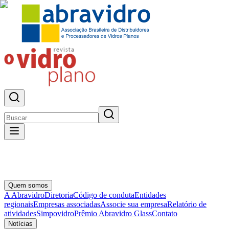
Quem somos
A Abravidro
Diretoria
Código de conduta
Entidades
regionais
Empresas associadas
Associe sua empresa
Relatório de
atividades
Simpovidro
Prêmio Abravidro Glass
Contato
Notícias