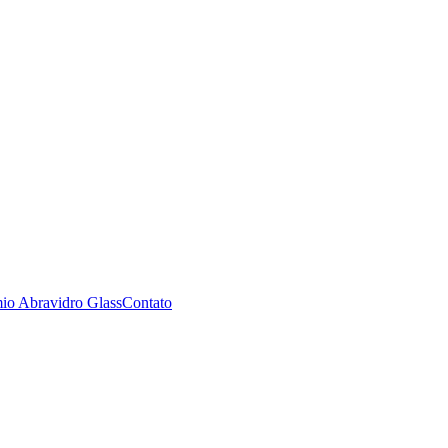
io Abravidro Glass
Contato