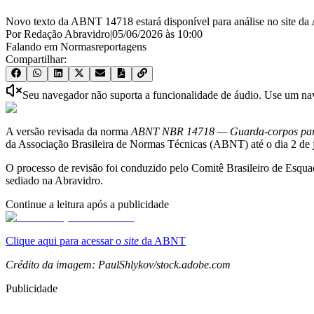
Novo texto da ABNT 14718 estará disponível para análise no site da
Por Redação Abravidro
|
05/06/2026
às
10:00
Falando em Normas
reportagens
Compartilhar:
Seu navegador não suporta a funcionalidade de áudio. Use um nave
A versão revisada da norma
ABNT NBR 14718 — Guarda-corpos para e
da Associação Brasileira de Normas Técnicas (ABNT) até o dia 2 de 
O processo de revisão foi conduzido pelo Comitê Brasileiro de Esq
sediado na Abravidro.
Continue a leitura após a publicidade
Clique aqui para acessar o
site
da ABNT
Crédito da imagem: PaulShlykov/stock.adobe.com
Publicidade