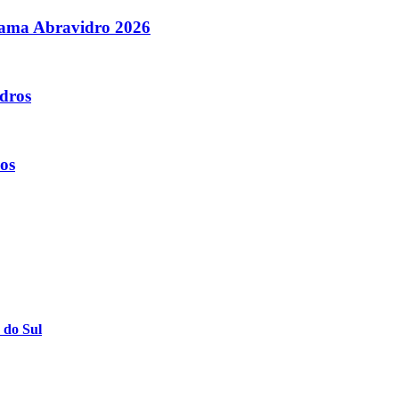
orama Abravidro 2026
dros
os
 do Sul