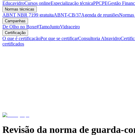
Educavidro
Cursos online
Especialização técnica
PPCPE
Gestão Financ
Normas técnicas
ABNT NBR 7199 gratuita
ABNT-CB/37
Agenda de reuniões
Normas v
Campanhas
De Olho no Boxe
#TamoJuntoVidraceiro
Certificação
O que é certificação
Por que se certificar
Consultoria Abravidro
Certifi
certificados
Revisão da norma de guarda-cor