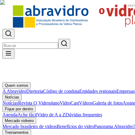
Quem somos
A Abravidro
Diretoria
Código de conduta
Entidades regionais
Empresas
Notícias
Notícias
Revista O Vidroplano
VidroCast
Vídeos
Galeria de fotos
Assine
Fique por dentro
Agenda
Ache fácil
Vidro de A a Z
Dúvidas frequentes
Mercado vidreiro
Mercado brasileiro de vidros
Benefícios do vidro
Panorama Abravidro
Treinamentos