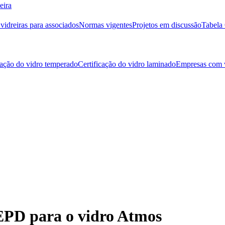
eira
idreiras para associados
Normas vigentes
Projetos em discussão
Tabela 
cação do vidro temperado
Certificação do vidro laminado
Empresas com v
 EPD para o vidro Atmos