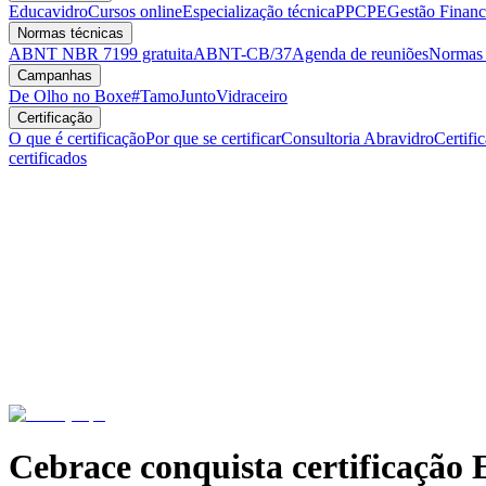
Educavidro
Cursos online
Especialização técnica
PPCPE
Gestão Financ
Normas técnicas
ABNT NBR 7199 gratuita
ABNT-CB/37
Agenda de reuniões
Normas v
Campanhas
De Olho no Boxe
#TamoJuntoVidraceiro
Certificação
O que é certificação
Por que se certificar
Consultoria Abravidro
Certifi
certificados
Cebrace conquista certificação