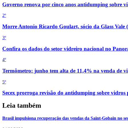
Governo renova por cinco anos antidumping sobre vid
2
º
Morre Antonio Ricardo Goulart, sócio da Glass Vale 
3
º
Confira os dados do setor vidreiro nacional no Pan
4
º
Termômetro: junho tem alta de 11,4% na venda de vi
5
º
Secex prorroga revisão do antidumping sobre vidros
Leia também
Brasil impulsiona recuperação das vendas da Saint-Gobain no se