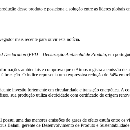
dução desse produto e posiciona a solução entre as líderes globais e
gador mais recente para ouvir esta notícia.
ct Declaration
(
EPD
–
Declaração Ambiental de Produto
, em portugu
 informações ambientais e comprova que o Atmos registra a emissão de 
à fabricação. O índice representa uma expressiva redução de 54% em re
ricante investiu fortemente em circularidade e transição energética.
isso, sua produção utiliza eletricidade com certificado de origem reno
l possui uma das menores emissões de gases de efeito estufa entre os v
nicius Balani, gerente de Desenvolvimento de Produto e Sustentabilida