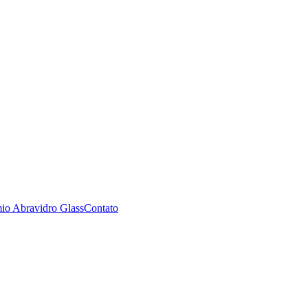
io Abravidro Glass
Contato