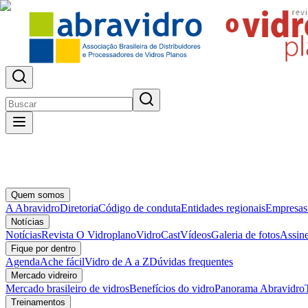
Quem somos
A Abravidro
Diretoria
Código de conduta
Entidades regionais
Empresas
Notícias
Notícias
Revista O Vidroplano
VidroCast
Vídeos
Galeria de fotos
Assine
Fique por dentro
Agenda
Ache fácil
Vidro de A a Z
Dúvidas frequentes
Mercado vidreiro
Mercado brasileiro de vidros
Benefícios do vidro
Panorama Abravidro
Treinamentos