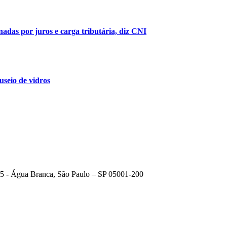
das por juros e carga tributária, diz CNI
seio de vidros
615 - Água Branca, São Paulo – SP 05001-200