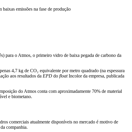
m baixas emissões na fase de produção
ês) para o Atmos, o primeiro vidro de baixa pegada de carbono da
apenas 4,7 kg de CO₂ equivalente por metro quadrado (na espessura
lação aos resultados da
EPD
do
float
Incolor da empresa, publicada
 A composição do Atmos conta com aproximadamente 70% de material
vável e biometano.
idros comerciais atualmente disponíveis no mercado é motivo de
de da companhia.