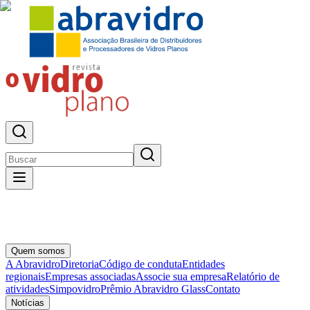
Quem somos
A Abravidro
Diretoria
Código de conduta
Entidades
regionais
Empresas associadas
Associe sua empresa
Relatório de
atividades
Simpovidro
Prêmio Abravidro Glass
Contato
Notícias