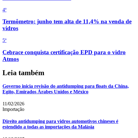
4
º
Termômetro: junho tem alta de 11,4% na venda de
vidros
5
º
Cebrace conquista certificação EPD para o vidro
Atmos
Leia também
Governo inicia revisão do antidumping para floats da China,
Egito, Emirados Árabes Unidos e México
11/02/2026
Importação
Direito antidumping para vidros automotivos chineses é
estendido a todas as importações da Malásia