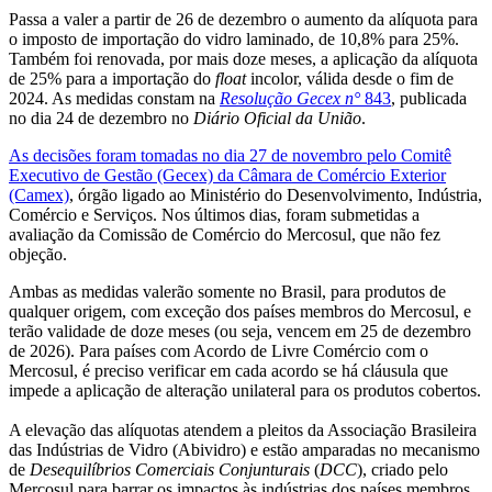
Passa a valer a partir de 26 de dezembro o aumento da alíquota para
o imposto de importação do vidro laminado, de 10,8% para 25%.
Também foi renovada, por mais doze meses, a aplicação da alíquota
de 25% para a importação do
float
incolor, válida desde o fim de
2024. As medidas constam na
Resolução Gecex n°
843
, publicada
no dia 24 de dezembro no
Diário Oficial da União
.
As decisões foram tomadas no dia 27 de novembro pelo Comitê
Executivo de Gestão (Gecex) da Câmara de Comércio Exterior
(Camex)
, órgão ligado ao Ministério do Desenvolvimento, Indústria,
Comércio e Serviços. Nos últimos dias, foram submetidas a
avaliação da Comissão de Comércio do Mercosul, que não fez
objeção.
Ambas as medidas valerão somente no Brasil, para produtos de
qualquer origem, com exceção dos países membros do Mercosul, e
terão validade de doze meses (ou seja, vencem em 25 de dezembro
de 2026). Para países com Acordo de Livre Comércio com o
Mercosul, é preciso verificar em cada acordo se há cláusula que
impede a aplicação de alteração unilateral para os produtos cobertos.
A elevação das alíquotas atendem a pleitos da Associação Brasileira
das Indústrias de Vidro (Abividro) e estão amparadas no mecanismo
de
Desequilíbrios Comerciais Conjunturais
(
DCC
), criado pelo
Mercosul para barrar os impactos às indústrias dos países membros