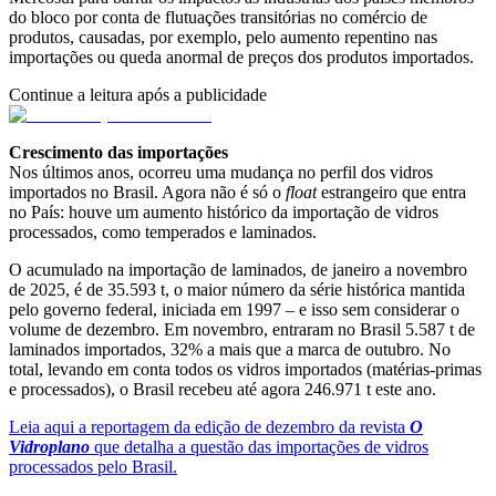
do bloco por conta de flutuações transitórias no comércio de
produtos, causadas, por exemplo, pelo aumento repentino nas
importações ou queda anormal de preços dos produtos importados.
Continue a leitura após a publicidade
Crescimento das importações
Nos últimos anos, ocorreu uma mudança no perfil dos vidros
importados no Brasil. Agora não é só o
float
estrangeiro que entra
no País: houve um aumento histórico da importação de vidros
processados, como temperados e laminados.
O acumulado na importação de laminados, de janeiro a novembro
de 2025, é de 35.593 t, o maior número da série histórica mantida
pelo governo federal, iniciada em 1997 – e isso sem considerar o
volume de dezembro. Em novembro, entraram no Brasil 5.587 t de
laminados importados, 32% a mais que a marca de outubro. No
total, levando em conta todos os vidros importados (matérias-primas
e processados), o Brasil recebeu até agora 246.971 t este ano.
Leia aqui a reportagem da edição de dezembro da revista
O
Vidroplano
que detalha a questão das importações de vidros
processados pelo Brasil.