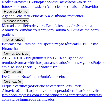
Notícias
Revista O Vidroplano
VidroCast
Vídeos
Galeria de
fotos
Assine nossa newsletter
Anuncie nos canais da Abravidro
Fique por dentro
Agenda
Ache fácil
Vidro de A a Z
Dúvidas frequentes
Mercado vidreiro
Mercado brasileiro de vidros
Benefícios do vidro
Panorama
Abravidro
Termômetro Abravidro
Cartilha ST
Guia de melhores
práticas
Treinamentos
Educavidro
Cursos online
Especialização técnica
PPCPE
Gestão
Financeira
Normas técnicas
ABNT NBR 7199 gratuita
ABNT-CB/37
Agenda de
reuniões
Normas vidreiras para associados
Normas vigentes
Projetos
em discussão
Tabela Que vidro usar
Campanhas
De Olho no Boxe
#TamoJuntoVidraceiro
Certificação
O que é certificação
Por que se certificar
Consultoria
Abravidro
Certificação do vidro temperado
Certificação do vidro
laminado
Empresas com vidros temperados certificados
Empresas
com vidros laminados certificados