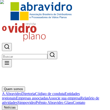
Quem somos
A Abravidro
Diretoria
Código de conduta
Entidades
regionais
Empresas associadas
Associe sua empresa
Relatório de
atividades
Simpovidro
Prêmio Abravidro Glass
Contato
Notícias