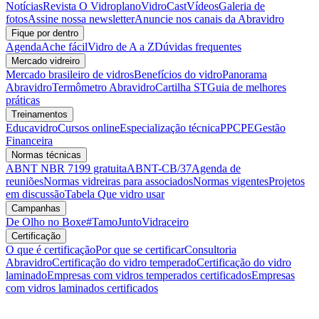
Notícias
Revista O Vidroplano
VidroCast
Vídeos
Galeria de
fotos
Assine nossa newsletter
Anuncie nos canais da Abravidro
Fique por dentro
Agenda
Ache fácil
Vidro de A a Z
Dúvidas frequentes
Mercado vidreiro
Mercado brasileiro de vidros
Benefícios do vidro
Panorama
Abravidro
Termômetro Abravidro
Cartilha ST
Guia de melhores
práticas
Treinamentos
Educavidro
Cursos online
Especialização técnica
PPCPE
Gestão
Financeira
Normas técnicas
ABNT NBR 7199 gratuita
ABNT-CB/37
Agenda de
reuniões
Normas vidreiras para associados
Normas vigentes
Projetos
em discussão
Tabela Que vidro usar
Campanhas
De Olho no Boxe
#TamoJuntoVidraceiro
Certificação
O que é certificação
Por que se certificar
Consultoria
Abravidro
Certificação do vidro temperado
Certificação do vidro
laminado
Empresas com vidros temperados certificados
Empresas
com vidros laminados certificados