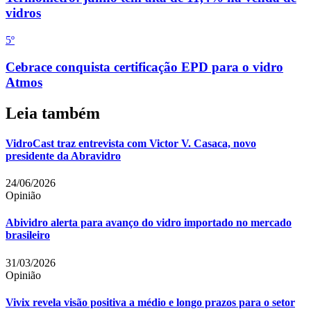
vidros
5
º
Cebrace conquista certificação EPD para o vidro
Atmos
Leia também
VidroCast traz entrevista com Victor V. Casaca, novo
presidente da Abravidro
24/06/2026
Opinião
Abividro alerta para avanço do vidro importado no mercado
brasileiro
31/03/2026
Opinião
Vivix revela visão positiva a médio e longo prazos para o setor