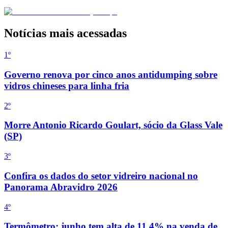
Notícias mais acessadas
1º
Governo renova por cinco anos antidumping sobre
vidros chineses para linha fria
2
º
Morre Antonio Ricardo Goulart, sócio da Glass Vale
(SP)
3
º
Confira os dados do setor vidreiro nacional no
Panorama Abravidro 2026
4
º
Termômetro: junho tem alta de 11,4% na venda de