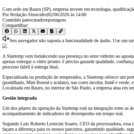
Com sede em Bauru (SP), empresa investe em tecnologia, qualificação t
Por Redação Abravidro
|
02/06/2026
às
14:00
Conteúdo patrocinado
reportagens
Compartilhar:
Seu navegador não suporta a funcionalidade de áudio. Use um nave
A Startemp vem fortalecendo sua presença no setor vidreiro ao apost
apenas entregar o vidro pronto: é preciso garantir qualidade, confia
processo fabril à entrega final.
Especializada na produção de temperados, a Startemp oferece um portfó
(pontilhado, Mini Boreal e acidato), nas cores incolor, fumê e verde, 
Localizada em Bauru, no interior de São Paulo, a empresa atua em um
Gestão integrada
Um dos pilares da operação da Startemp está na integração entre as 
acompanhamento de indicadores de desempenho em tempo real.
Segundo Luiz Roberto Leoncini Soares,
CEO
da processadora, essa 
façam a diferença para os nossos parceiros, garantindo qualidade, segu