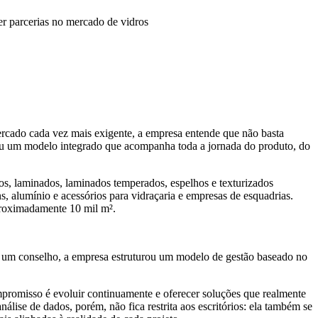
er parcerias no mercado de vidros
ercado cada vez mais exigente, a empresa entende que não basta
urou um modelo integrado que acompanha toda a jornada do produto, do
lhos, laminados, laminados temperados, espelhos e texturizados
s, alumínio e acessórios para vidraçaria e empresas de esquadrias.
proximadamente 10 mil m².
de um conselho, a empresa estruturou um modelo de gestão baseado no
mpromisso é evoluir continuamente e oferecer soluções que realmente
álise de dados, porém, não fica restrita aos escritórios: ela também se