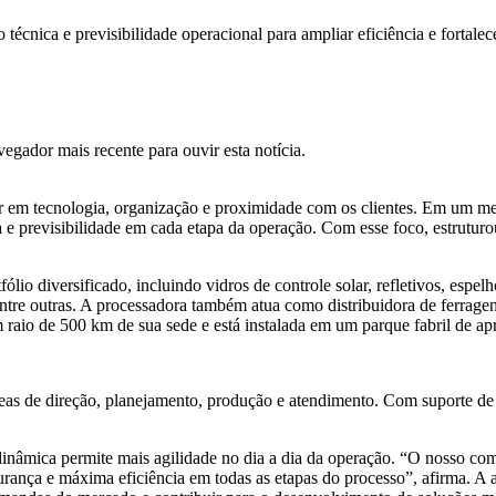
écnica e previsibilidade operacional para ampliar eficiência e fortalec
gador mais recente para ouvir esta notícia.
ar em tecnologia, organização e proximidade com os clientes. Em um m
nça e previsibilidade em cada etapa da operação. Com esse foco, estrut
lio diversificado, incluindo vidros de controle solar, refletivos, espe
entre outras. A processadora também atua como distribuidora de ferragen
 raio de 500 km de sua sede e está instalada em um parque fabril de a
áreas de direção, planejamento, produção e atendimento. Com suporte 
dinâmica permite mais agilidade no dia a dia da operação. “O nosso co
rança e máxima eficiência em todas as etapas do processo”, afirma. A an