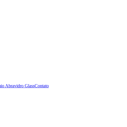
io Abravidro Glass
Contato