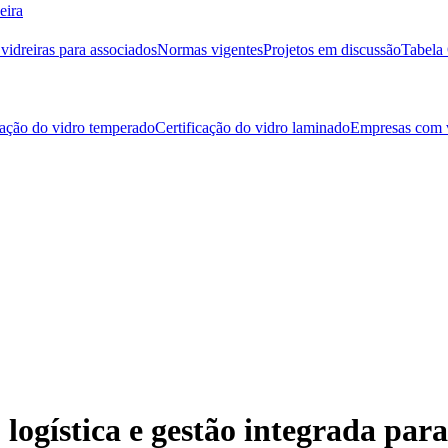
eira
idreiras para associados
Normas vigentes
Projetos em discussão
Tabela 
cação do vidro temperado
Certificação do vidro laminado
Empresas com v
gística e gestão integrada para 