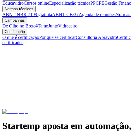
Educavidro
Cursos online
Especialização técnica
PPCPE
Gestão Financ
Normas técnicas
ABNT NBR 7199 gratuita
ABNT-CB/37
Agenda de reuniões
Normas v
Campanhas
De Olho no Boxe
#TamoJuntoVidraceiro
Certificação
O que é certificação
Por que se certificar
Consultoria Abravidro
Certifi
certificados
Startemp aposta em automação, lo