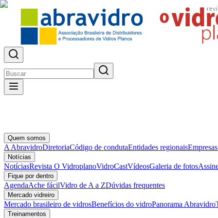
Quem somos
A Abravidro
Diretoria
Código de conduta
Entidades regionais
Empresas
Notícias
Notícias
Revista O Vidroplano
VidroCast
Vídeos
Galeria de fotos
Assine
Fique por dentro
Agenda
Ache fácil
Vidro de A a Z
Dúvidas frequentes
Mercado vidreiro
Mercado brasileiro de vidros
Benefícios do vidro
Panorama Abravidro
Treinamentos