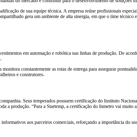
demandas do mercado e contribuir para o desenvolvimento de soluções ma
ificação de sua equipe técnica. A empresa reúne profissionais especial
mpartilhado gera um ambiente de alta sinergia, em que o time técnico 
nvestimentos em automação e robótica nas linhas de produção. De acor
.
onitora constantemente as rotas de entrega para assegurar pontualidade
alheiros e construtores.
da companhia. Seus temperados possuem certificação do Instituto Nacio
oda a produção. “Para a Startemp, a certificação do Inmetro vai muito
 informativos aos parceiros comerciais, reforçando a importância do us