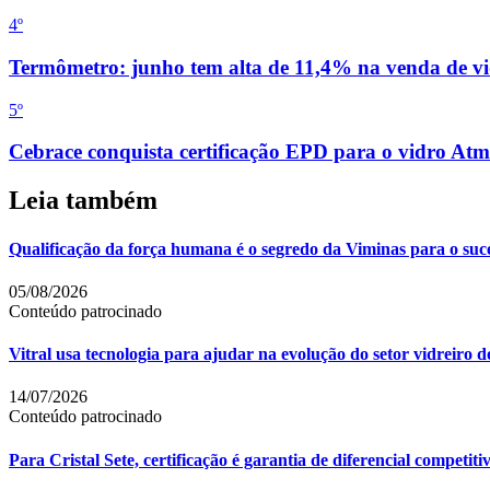
4
º
Termômetro: junho tem alta de 11,4% na venda de vi
5
º
Cebrace conquista certificação EPD para o vidro Atm
Leia também
Qualificação da força humana é o segredo da Viminas para o suc
05/08/2026
Conteúdo patrocinado
Vitral usa tecnologia para ajudar na evolução do setor vidreiro 
14/07/2026
Conteúdo patrocinado
Para Cristal Sete, certificação é garantia de diferencial competit