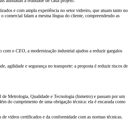
is alinhadas à realidade de cada projeto.
izados e com ampla experiência no setor vidreiro, que atuam tanto no
e o comercial falam a mesma língua do cliente, compreendendo as
do com o
CEO
, a modernização industrial ajudou a reduzir gargalos
, agilidade e segurança no transporte: a proposta é reduzir riscos de
nal de Metrologia, Qualidade e Tecnologia (Inmetro) e passam por um
 além do cumprimento de uma obrigação técnica: ela é encarada como
o de vidros certificados e da conformidade com as normas técnicas.