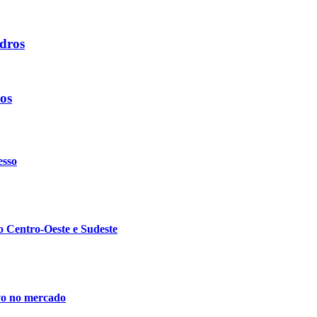
dros
os
esso
do Centro-Oeste e Sudeste
ivo no mercado