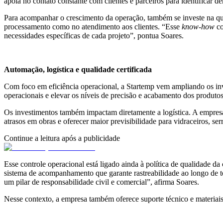
apoia no contato constante com clientes e parceiros para identificar 
Para acompanhar o crescimento da operação, também se investe na qual
processamento como no atendimento aos clientes. “Esse
know-how
co
necessidades específicas de cada projeto”, pontua Soares.
Automação, logística e qualidade certificada
Com foco em eficiência operacional, a Startemp vem ampliando os i
operacionais e elevar os níveis de precisão e acabamento dos produtos
Os investimentos também impactam diretamente a logística. A empresa m
atrasos em obras e oferecer maior previsibilidade para vidraceiros, serr
Continue a leitura após a publicidade
Esse controle operacional está ligado ainda à política de qualidade 
sistema de acompanhamento que garante rastreabilidade ao longo de t
um pilar de responsabilidade civil e comercial”, afirma Soares.
Nesse contexto, a empresa também oferece suporte técnico e materiais