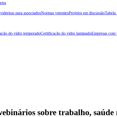
eira
idreiras para associados
Normas vigentes
Projetos em discussão
Tabela 
cação do vidro temperado
Certificação do vidro laminado
Empresas com v
ebinários sobre trabalho, saúde 