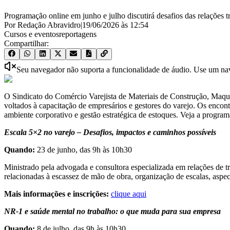
Programação online em junho e julho discutirá desafios das relações t
Por Redação Abravidro
|
19/06/2026
às
12:54
Cursos e eventos
reportagens
Compartilhar:
Seu navegador não suporta a funcionalidade de áudio. Use um nave
O Sindicato do Comércio Varejista de Materiais de Construção, Maqui
voltados à capacitação de empresários e gestores do varejo. Os encon
ambiente corporativo e gestão estratégica de estoques. Veja a progra
Escala 5×2 no varejo – Desafios, impactos e caminhos possíveis
Quando:
23 de junho, das 9h às 10h30
Ministrado pela advogada e consultora especializada em relações de tr
relacionadas à escassez de mão de obra, organização de escalas, aspect
Mais informações e inscrições:
clique aqui
NR-1 e saúde mental no trabalho: o que muda para sua empresa
Quando:
8 de julho, das 9h às 10h30