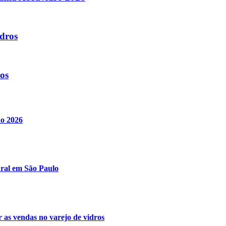
dros
os
ão 2026
ural em São Paulo
r as vendas no varejo de vidros