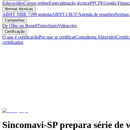
Educavidro
Cursos online
Especialização técnica
PPCPE
Gestão Financ
Normas técnicas
ABNT NBR 7199 gratuita
ABNT-CB/37
Agenda de reuniões
Normas v
Campanhas
De Olho no Boxe
#TamoJuntoVidraceiro
Certificação
O que é certificação
Por que se certificar
Consultoria Abravidro
Certifi
certificados
Sincomavi-SP prepara série de w