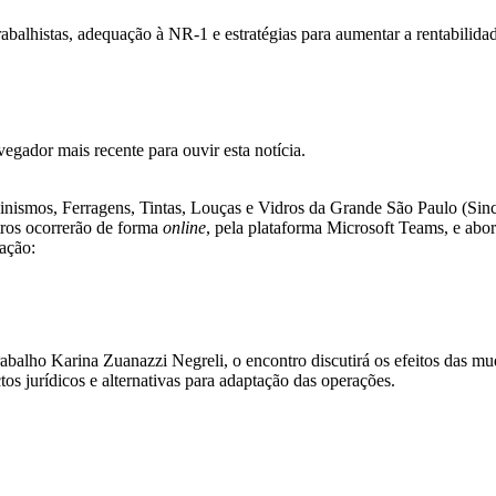
rabalhistas, adequação à NR-1 e estratégias para aumentar a rentabilida
gador mais recente para ouvir esta notícia.
nismos, Ferragens, Tintas, Louças e Vidros da Grande São Paulo (Sinc
tros ocorrerão de forma
online
, pela plataforma Microsoft Teams, e abor
mação:
abalho Karina Zuanazzi Negreli, o encontro discutirá os efeitos das mud
os jurídicos e alternativas para adaptação das operações.