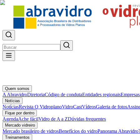
Quem somos
A Abravidro
Diretoria
Código de conduta
Entidades regionais
Empresas
Notícias
Notícias
Revista O Vidroplano
VidroCast
Vídeos
Galeria de fotos
Assine
Fique por dentro
Agenda
Ache fácil
Vidro de A a Z
Dúvidas frequentes
Mercado vidreiro
Mercado brasileiro de vidros
Benefícios do vidro
Panorama Abravidro
Treinamentos