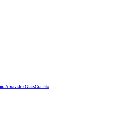
io Abravidro Glass
Contato