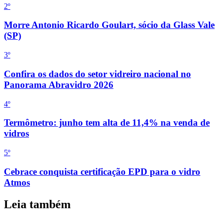
2
º
Morre Antonio Ricardo Goulart, sócio da Glass Vale
(SP)
3
º
Confira os dados do setor vidreiro nacional no
Panorama Abravidro 2026
4
º
Termômetro: junho tem alta de 11,4% na venda de
vidros
5
º
Cebrace conquista certificação EPD para o vidro
Atmos
Leia também