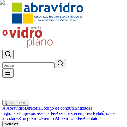
Quem somos
A Abravidro
Diretoria
Código de conduta
Entidades
regionais
Empresas associadas
Associe sua empresa
Relatório de
atividades
Simpovidro
Prêmio Abravidro Glass
Contato
Notícias