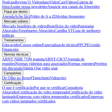
Notícias
Revista O Vidroplano
VidroCast
Vídeos
Galeria de
fotos
Assine nossa newsletter
Anuncie nos canais da Abravidro
Fique por dentro
Agenda
Ache fácil
Vidro de A a Z
Dúvidas frequentes
Mercado vidreiro
Mercado brasileiro de vidros
Benefícios do vidro
Panorama
Abravidro
Termômetro Abravidro
Cartilha ST
Guia de melhores
práticas
Treinamentos
Educavidro
Cursos online
Especialização técnica
PPCPE
Gestão
Financeira
Normas técnicas
ABNT NBR 7199 gratuita
ABNT-CB/37
Agenda de
reuniões
Normas vidreiras para associados
Normas vigentes
Projetos
em discussão
Tabela Que vidro usar
Campanhas
De Olho no Boxe
#TamoJuntoVidraceiro
Certificação
O que é certificação
Por que se certificar
Consultoria
Abravidro
Certificação do vidro temperado
Certificação do vidro
laminado
Empresas com vidros temperados certificados
Empresas
com vidros laminados certificados