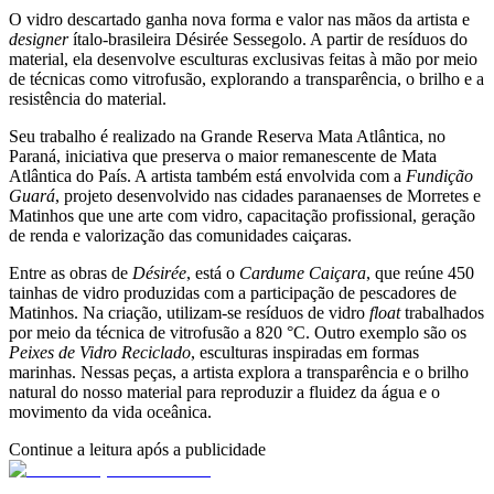
O vidro descartado ganha nova forma e valor nas mãos da artista e
designer
ítalo-brasileira Désirée Sessegolo. A partir de resíduos do
material, ela desenvolve esculturas exclusivas feitas à mão por meio
de técnicas como vitrofusão, explorando a transparência, o brilho e a
resistência do material.
Seu trabalho é realizado na Grande Reserva Mata Atlântica, no
Paraná, iniciativa que preserva o maior remanescente de Mata
Atlântica do País. A artista também está envolvida com a
Fundição
Guará
, projeto desenvolvido nas cidades paranaenses de Morretes e
Matinhos que une arte com vidro, capacitação profissional, geração
de renda e valorização das comunidades caiçaras.
Entre as obras de
Désirée
, está o
Cardume Caiçara
, que reúne 450
tainhas de vidro produzidas com a participação de pescadores de
Matinhos. Na criação, utilizam-se resíduos de vidro
float
trabalhados
por meio da técnica de vitrofusão a 820 °C. Outro exemplo são os
Peixes de Vidro Reciclado
, esculturas inspiradas em formas
marinhas. Nessas peças, a artista explora a transparência e o brilho
natural do nosso material para reproduzir a fluidez da água e o
movimento da vida oceânica.
Continue a leitura após a publicidade