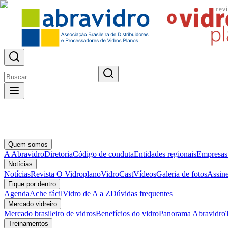
Quem somos
A Abravidro
Diretoria
Código de conduta
Entidades regionais
Empresas
Notícias
Notícias
Revista O Vidroplano
VidroCast
Vídeos
Galeria de fotos
Assine
Fique por dentro
Agenda
Ache fácil
Vidro de A a Z
Dúvidas frequentes
Mercado vidreiro
Mercado brasileiro de vidros
Benefícios do vidro
Panorama Abravidro
Treinamentos