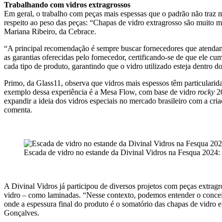
Trabalhando com vidros extragrossos
Em geral, o trabalho com peças mais espessas que o padrão não traz m
respeito ao peso das peças: “Chapas de vidro extragrosso são muito m
Mariana Ribeiro, da Cebrace.
“A principal recomendação é sempre buscar fornecedores que atendam o
as garantias oferecidas pelo fornecedor, certificando-se de que ele cu
cada tipo de produto, garantindo que o vidro utilizado esteja dentro d
Primo, da Glass11, observa que vidros mais espessos têm particularid
exemplo dessa experiência é a Mesa Flow, com base de vidro
rocky
2
expandir a ideia dos vidros especiais no mercado brasileiro com a cri
comenta.
Escada de vidro no estande da Divinal Vidros na Fesqua 2024: d
A Divinal Vidros já participou de diversos projetos com peças extrag
vidro – como laminadas. “Nesse contexto, podemos entender o conceit
onde a espessura final do produto é o somatório das chapas de vidro 
Gonçalves.