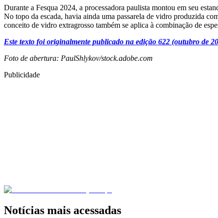
Durante a Fesqua 2024, a processadora paulista montou em seu esta
No topo da escada, havia ainda uma passarela de vidro produzida com 
conceito de vidro extragrosso também se aplica à combinação de espess
Este texto foi originalmente publicado na edição 622 (outubro de 202
Foto de abertura: PaulShlykov/stock.adobe.com
Publicidade
Notícias mais acessadas