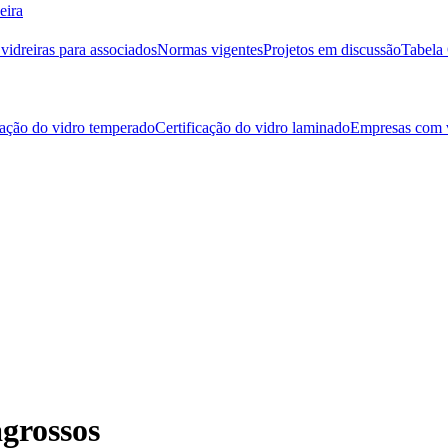
eira
idreiras para associados
Normas vigentes
Projetos em discussão
Tabela 
cação do vidro temperado
Certificação do vidro laminado
Empresas com v
agrossos