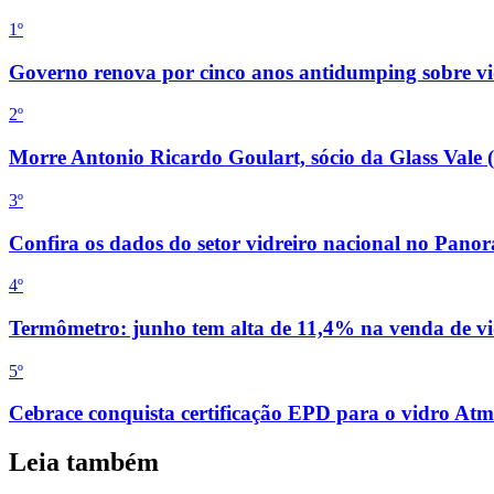
1º
Governo renova por cinco anos antidumping sobre vid
2
º
Morre Antonio Ricardo Goulart, sócio da Glass Vale 
3
º
Confira os dados do setor vidreiro nacional no Pan
4
º
Termômetro: junho tem alta de 11,4% na venda de vi
5
º
Cebrace conquista certificação EPD para o vidro Atm
Leia também