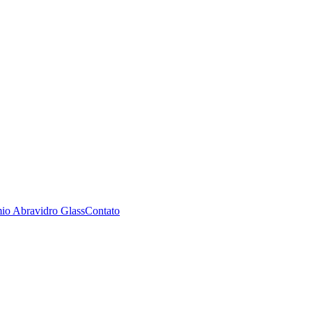
io Abravidro Glass
Contato