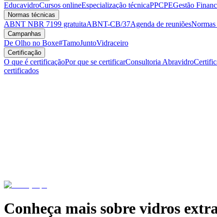
Educavidro
Cursos online
Especialização técnica
PPCPE
Gestão Financ
Normas técnicas
ABNT NBR 7199 gratuita
ABNT-CB/37
Agenda de reuniões
Normas v
Campanhas
De Olho no Boxe
#TamoJuntoVidraceiro
Certificação
O que é certificação
Por que se certificar
Consultoria Abravidro
Certifi
certificados
Conheça mais sobre vidros extr