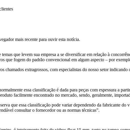
clientes
gador mais recente para ouvir esta notícia.
 temas que levem sua empresa a se diversificar em relação à concorrênci
dros que fogem do padrão convencional em algum aspecto – por exemplo
s chamados extragrossos, com especialistas do nosso setor indicando o 
ormalmente essa classificação é dada para peças com espessura a part
m produto facilmente encontrado no mercado, sendo, geralmente, import
rva que essa classificação pode variar dependendo da fabricante do vi
endável consultar o fornecedor ou as normas técnicas”.