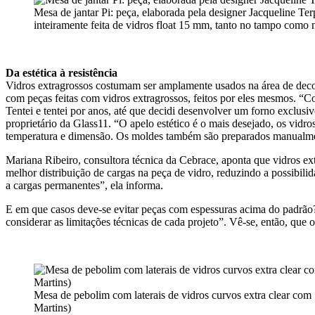
Mesa de jantar Pi: peça, elaborada pela designer Jacqueline Ter
inteiramente feita de vidros float 15 mm, tanto no tampo como n
Da estética à resistência
Vidros extragrossos costumam ser amplamente usados na área de deco
com peças feitas com vidros extragrossos, feitos por eles mesmos. “
Tentei e tentei por anos, até que decidi desenvolver um forno exclus
proprietário da Glass11. “O apelo estético é o mais desejado, os vid
temperatura e dimensão. Os moldes também são preparados manualment
Mariana Ribeiro, consultora técnica da Cebrace, aponta que vidros e
melhor distribuição de cargas na peça de vidro, reduzindo a possibili
a cargas permanentes”, ela informa.
E em que casos deve-se evitar peças com espessuras acima do padrão
considerar as limitações técnicas de cada projeto”. Vê-se, então, que o
Mesa de pebolim com laterais de vidros curvos extra clear com
Martins)