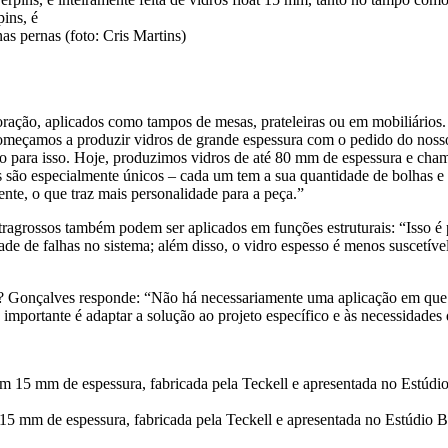
pins, é
as pernas (foto: Cris Martins)
ração, aplicados como tampos de mesas, prateleiras ou em mobiliários
Começamos a produzir vidros de grande espessura com o pedido do noss
ivo para isso. Hoje, produzimos vidros de até 80 mm de espessura e cha
ros são especialmente únicos – cada um tem a sua quantidade de bolhas 
e, o que traz mais personalidade para a peça.”
xtragrossos também podem ser aplicados em funções estruturais: “Isso 
dade de falhas no sistema; além disso, o vidro espesso é menos suscetí
? Gonçalves responde: “Não há necessariamente uma aplicação em que 
 importante é adaptar a solução ao projeto específico e às necessidades 
 15 mm de espessura, fabricada pela Teckell e apresentada no Estúdio