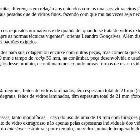
uitas diferenças em relação aos cuidados com os quais os vidraceiros 
ais pesadas que de vidros finos, fazendo com que muitas vezes seja nec
s requisitos normativos e de qualidade: quando se trata de vidros extr
mpre as normas técnicas vigentes”, orienta Leandro Gonçalves. Além disso
os padrões exigidos.
ades para sua colagem ou encaixe com outras peças, mas comenta que su
0 mm e tampo de
rocky
50 mm, na cor âmbar, peça desenvolvida e usada
ação desse produto, e continuaremos criando novas formas de usar o vidr
egraus, feitos de vidros laminados, têm espessura total de 21 mm (fot
rossas, tanto monolíticas – caso do uso de uma de 19 mm com furações 
o de vidro extragrosso não apenas pelas espessuras individuais dos vi
e do
interlayer
estrutural: por exemplo, um vidro laminado temperado 