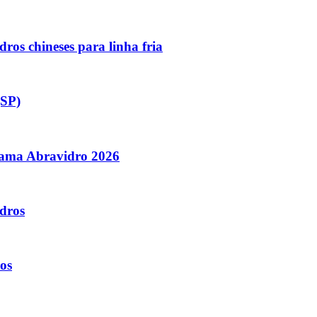
ros chineses para linha fria
(SP)
orama Abravidro 2026
dros
os